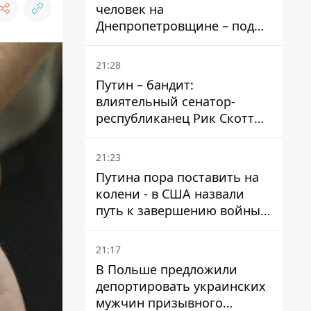
человек на
Днепропетровщине – под
ударами оказались пять
районов области
21:28
Путин – бандит:
влиятельный сенатор-
республиканец Рик Скотт
призвал Конгресс привлечь
РФ к ответственности за
21:23
войну в Украине
Путина пора поставить на
колени - в США назвали
путь к завершению войны -
National Security Journal
21:17
В Польше предложили
депортировать украинских
мужчин призывного