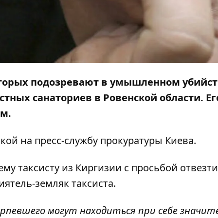
оторых подозревают в умышленном убийств
стных санаториев в Ровенской области. Ег
ом.
кой на пресс-службу
прокуратуры Киева
.
му таксисту из Киргизии с просьбой отвезти
иятель-земляк таксиста.
отерпевшего могут находиться при себе значи