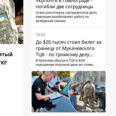
Укрпочте в Павлограде -
погибли две сотрудницы
Атака уничтожила сортировочное депо,
компания возобновляет работу по
резервным схемам.
19:03
До $20 тысяч стоил билет за
границу от Мукачевского
пятый
ТЦК - по громкому делу
первые подозрения
В Мукачево обыски в ТЦК и ВЛК:
ТКГ
подозрения получили двое экс-главы
получили двое бывших
руководителей