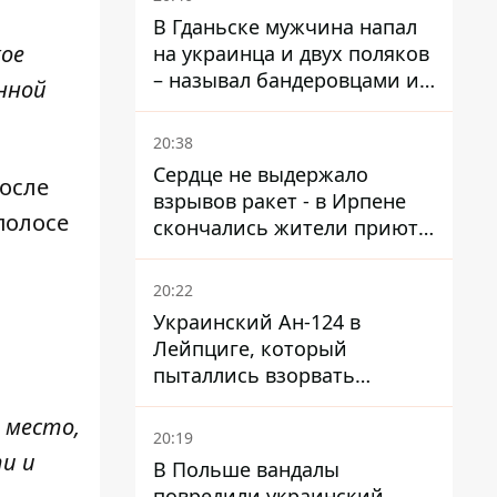
В Гданьске мужчина напал
кое
на украинца и двух поляков
– называл бандеровцами и
янной
вел себя агрессивно
20:38
Сердце не выдержало
после
взрывов ракет - в Ирпене
полосе
скончались жители приюта
для собак с инвалидностью
20:22
Украинский Ан-124 в
Лейпциге, который
пыталлись взорвать
дроном, был загружен
 место,
боеприпасами
20:19
и и
В Польше вандалы
повредили украинский