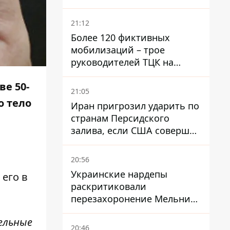
возраста - кого это может
затронуть
21:12
Более 120 фиктивных
мобилизаций – трое
руководителей ТЦК на
Волыни и Буковине
е 50-
получили подозрения за
21:05
фейковые отчеты
о тело
Иран пригрозил ударить по
странам Персидского
залива, если США совершат
хотя бы одну атаку - Reuters
20:56
Украинские нардепы
 его в
раскритиковали
перезахоронение Мельника
из-за риска
тельные
дипломатической изоляции
20:46