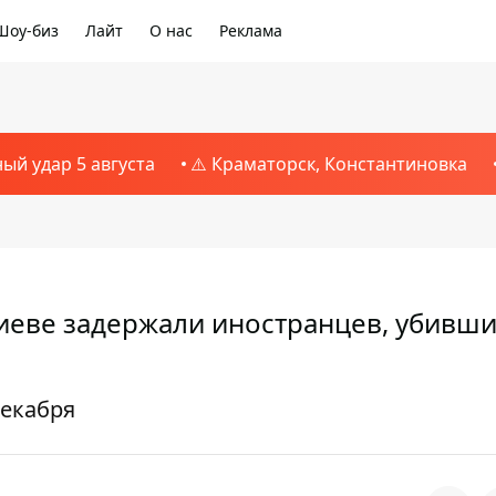
Шоу-биз
Лайт
О нас
Реклама
1
ный удар 5 августа
⚠️ Краматорск, Константиновка
Киеве задержали иностранцев, убивш
декабря