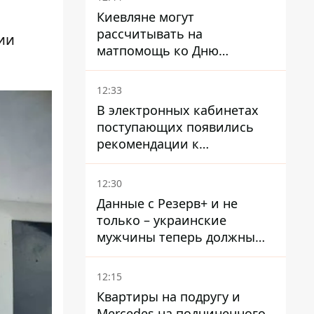
Киевляне могут
рассчитывать на
ии
матпомощь ко Дню
независимости - кому ее
дадут
12:33
В электронных кабинетах
поступающих появились
рекомендации к
зачислению на бакалавриат
и в магистратуру – что
12:30
нужно успеть до 11 августа
Данные с Резерв+ и не
только – украинские
мужчины теперь должны
доказать непригодность к
службе, чтобы получить
12:15
временную защиту ЕС
Квартиры на подругу и
Mercedes на подчиненного