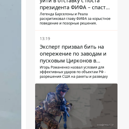
уйти в отставку с поста
президента ФИФА – спасти
футбол еще не поздно
Легенда Барселоны и Реала
раскритиковал главу ФИФА за корыстное
поведение и позорные решения.
13:19
Эксперт призвал бить на
опережение по заводам и
пусковым Цирконов в
России
Игорь Романенко назвал условия для
эффективных ударов по объектам РФ -
разрешения США на ракеты и разведку