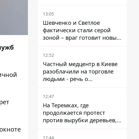
России
13:05
Шевченко и Светлое
фактически стали серой
зоной – враг готовит новые
атаки на Добропольском
лужб
направлении
12:52
Частный медцентр в Киеве
разоблачили на торговле
ичной
людьми - речь о
суррогатном материнстве
12:47
рет
На Теремках, где
продолжается протест
против вырубки деревьев,
произошла стычка со
локноте
спецназом полиции
12:44