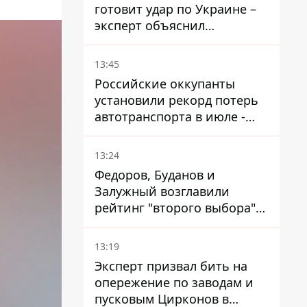
готовит удар по Украине –
эксперт объяснил
настоящее назначение
новой гомельской бригады
13:45
Российские оккупанты
установили рекорд потерь
автотранспорта в июле -
почти 14 тысяч единиц
13:24
Федоров, Буданов и
Залужный возглавили
рейтинг "второго выбора"
украинцев - опрос показал
альтернативные симпатии
13:19
Эксперт призвал бить на
опережение по заводам и
пусковым Цирконов в