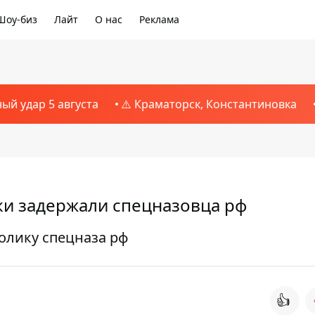
Шоу-биз
Лайт
О нас
Реклама
ный удар 5 августа
⚠️ Краматорск, Константиновка
ки задержали спецназовца рф
лику спецназа рф
👍