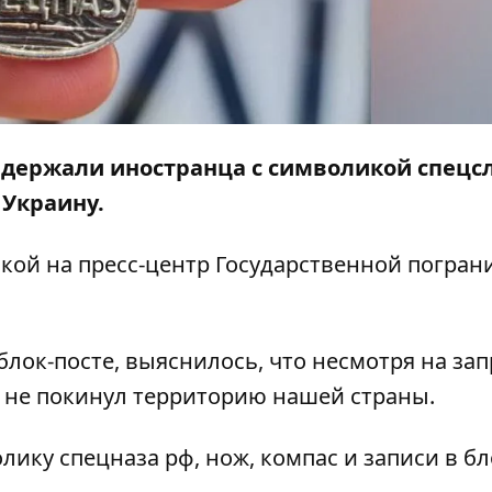
адержали иностранца с символикой спецс
 Украину.
лкой на
пресс-центр
Государственной погран
блок-посте, выяснилось, что несмотря на зап
а не покинул территорию нашей страны.
ику спецназа рф, нож, компас и записи в б