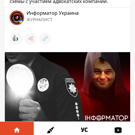
схемы с участием адвокатских компаний.
Информатор Украина
ЖУРНАЛИСТ
👍
Бизнес в Украине страдает от давления
налоговиков