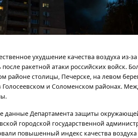
ественное ухудшение качества воздуха из-за
ь
после ракетной атаки
российских войск. Б
м районе столицы, Печерске, на левом берег
в Голосеевском и Соломенском районах. Меж
ы.
ые
данные
Департамента защиты окружающе
вской городской государственной админист
овали повышенный индекс качества воздуха –