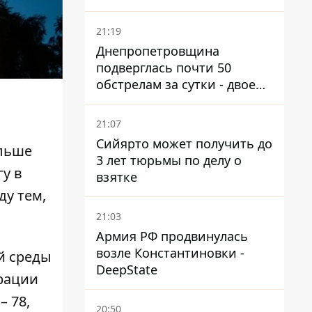
21:19
Днепропетровщина
подверглась почти 50
обстрелам за сутки - двое
погибших, шесть
пострадавших
21:07
Сийярто может получить до
ольше
3 лет тюрьмы по делу о
у в
взятке
ду тем,
21:03
Армия РФ продвинулась
возле Константиновки -
й среды
DeepState
рации
 78,
20:50