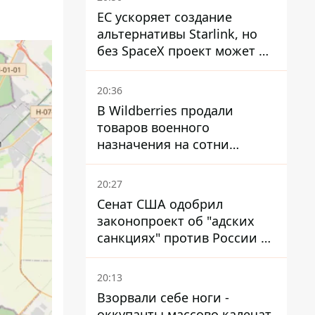
ЕС ускоряет создание
альтернативы Starlink, но
без SpaceX проект может не
обойтись
20:36
В Wildberries продали
товаров военного
назначения на сотни
миллионов, но удары ВСУ
изменили ситуацию
20:27
Сенат США одобрил
законопроект об "адских
санкциях" против России и
Ирана
20:13
Взорвали себе ноги -
оккупанты массово калечат