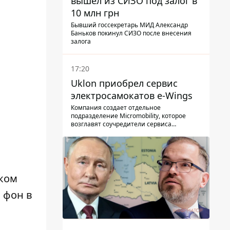
вышел из СИЗО под залог в
10 млн грн
Бывший госсекретарь МИД Александр
Баньков покинул СИЗО после внесения
залога
17:20
Uklon приобрел сервис
электросамокатов e-Wings
Компания создает отдельное
подразделение Micromobility, которое
возглавят соучредители сервиса
самокатов.
ком
 фон в