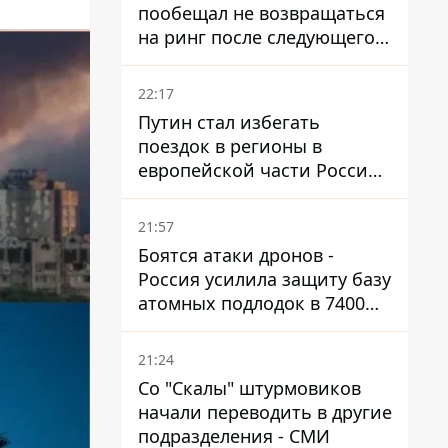
пообещал не возвращаться
на ринг после следующего
боя
22:17
Путин стал избегать
поездок в регионы в
европейской части России,
куда регулярно долетают
дроны
21:57
Боятся атаки дронов -
Россия усилила защиту базу
атомных подлодок в 7400
км от Украины
21:24
Со "Скалы" штурмовиков
начали переводить в другие
подразделения - СМИ