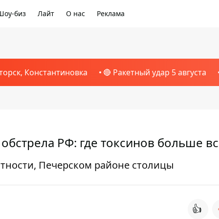
Шоу-биз
Лайт
О нас
Реклама
торск, Константиновка
🔴 Ракетный удар 5 августа
 обстрела РФ: где токсинов больше вс
стности, Печерском районе столицы
👍