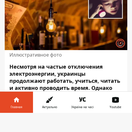
Иллюстративное фото
Несмотря на частые отключения
электроэнергии, украинцы
продолжают работать, учиться, читать
и активно проводить время. Однако
при плохом освещении наши глаза
напрягаются, чтобы рассмотреть текст
Главная
Актуально
Україна на часі
Youtube
или изображение. Поэтому они быстро
устают, человек может ощущаться
Информатор в
Скачать
жжение или боль в глазах, а иногда
телефоне
👉
даже и головную боль.