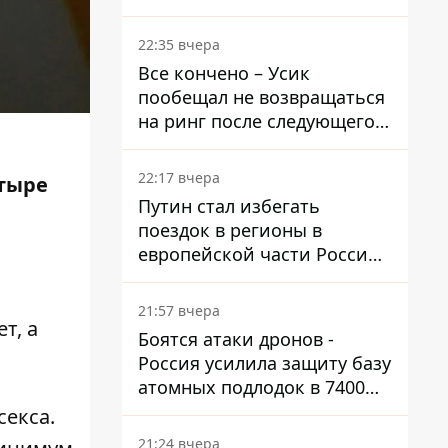
Осетию – страны НАТО
обеспокоены
22:35 вчера
Все кончено – Усик
пообещал не возвращаться
на ринг после следующего
боя
22:17 вчера
етыре
Путин стал избегать
поездок в регионы в
европейской части России,
куда регулярно долетают
дроны
21:57 вчера
т, а
Боятся атаки дронов -
Россия усилила защиту базу
атомных подлодок в 7400
км от Украины
секса.
21:24 вчера