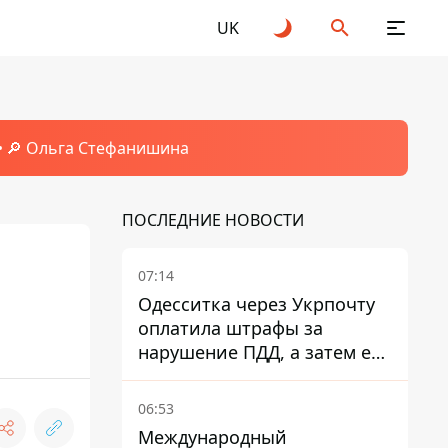
UK
🔎 Ольга Стефанишина
ПОСЛЕДНИЕ НОВОСТИ
07:14
Одесситка через Укрпочту
оплатила штрафы за
нарушение ПДД, а затем ее
счета заблокировали - в
чем причина и что решил
06:53
суд
Международный