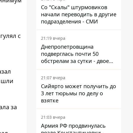
минимум
Со "Скалы" штурмовиков
начали переводить в другие
подразделения - СМИ
гулял с
21:19 вчера
Днепропетровщина
подверглась почти 50
обстрелам за сутки - двое
погибших, шесть
азал
пострадавших
21:07 вчера
ришли
Сийярто может получить до
3 лет тюрьмы по делу о
взятке
ала за
21:03 вчера
Армия РФ продвинулась
возле Константиновки -