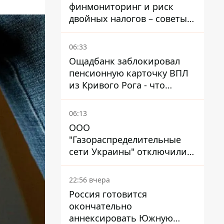
финмониторинг и риск
двойных налогов – советы
украинцам в Польше
06:33
Ощадбанк заблокировал
пенсионную карточку ВПЛ
из Кривого Рога - что
решил суд
06:13
ООО
"Газораспределительные
сети Украины" отключили
львовянке газ - что решил
суд
22:56 вчера
Россия готовится
окончательно
аннексировать Южную