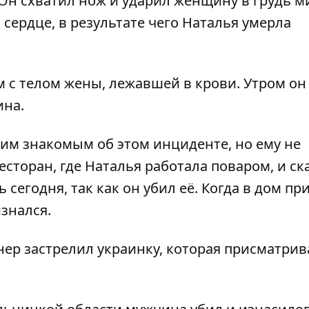
 Он схватил нож и ударил женщину в грудь 
 сердце, в результате чего Наталья умерла
 с телом жены, лежавшей в крови. Утром он 
ина.
оим знакомым об этом инциденте, но ему не
есторан, где Наталья работала поваром, и ск
 сегодня, так как он убил её. Когда в дом п
знался.
ер застрелил украинку
, которая присматрив