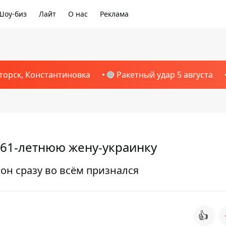
Шоу-биз
Лайт
О нас
Реклама
торск, Константиновка
🔴 Ракетный удар 5 августа
 61-летнюю жену-украинку
он сразу во всём признался
👍