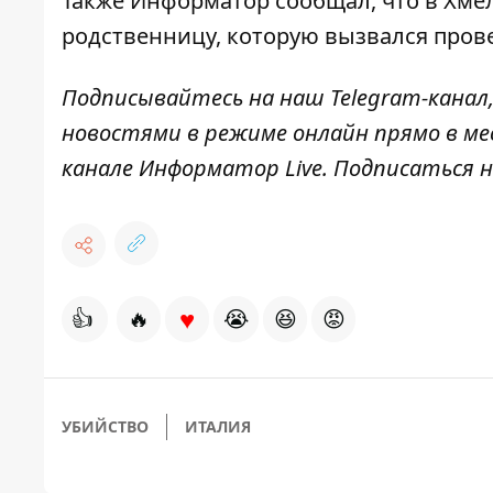
Также Информатор сообщал, что в Хм
родственницу
, которую вызвался пров
Подписывайтесь на наш
Telegram-канал
новостями в режиме онлайн прямо в ме
канале
Информатор Live
. Подписаться н
♥
👍
🔥
😭
😆
😡
УБИЙСТВО
ИТАЛИЯ