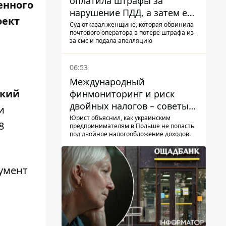
оплатила штрафы за
енного
нарушение ПДД, а затем ее
оект
счета заблокировали - в
Суд отказал женщине, которая обвинила
почтового оператора в потере штрафа из-
чем причина и что решил
за смс и подала апелляцию
суд
06:53
Международный
ский
финмониторинг и риск
двойных налогов – советы
и
украинцам в Польше
Юрист объяснил, как украинским
8
предпринимателям в Польше не попасть
под двойное налогообложение доходов.
кумент