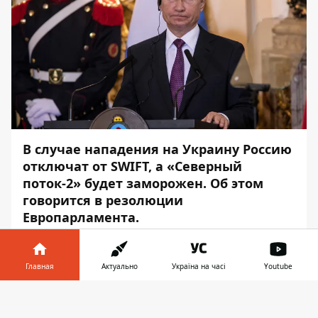
В случае нападения на Украину Россию
отключат от SWIFT, а «Северный
поток-2» будет заморожен. Об этом
говорится в резолюции
Европарламента.
Об этом сообщает
Информатор
со
ссылкой на
DW
.
Главная
Актуально
Україна на часі
Youtube
«В случае нападения России на Украину
Информатор в
Скачать
первым и немедленным действием ЕС
телефоне
👉