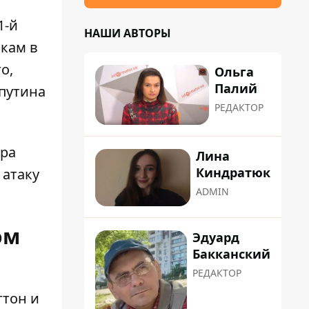
1-й
НАШИ АВТОРЫ
кам в
о,
Ольга
Палий
путина
РЕДАКТОР
ара
Лина
Киндратюк
 атаку
ADMIN
ом
Эдуард
Бакканский
РЕДАКТОР
гтон и