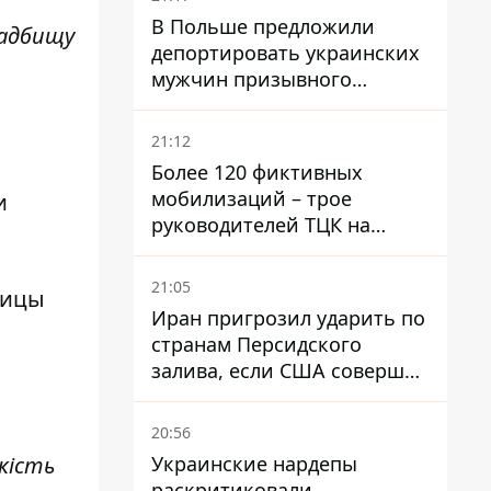
В Польше предложили
ладбищу
депортировать украинских
мужчин призывного
возраста - кого это может
затронуть
21:12
Более 120 фиктивных
мобилизаций – трое
и
руководителей ТЦК на
Волыни и Буковине
получили подозрения за
21:05
ницы
фейковые отчеты
Иран пригрозил ударить по
странам Персидского
залива, если США совершат
хотя бы одну атаку - Reuters
20:56
Украинские нардепы
ькість
раскритиковали