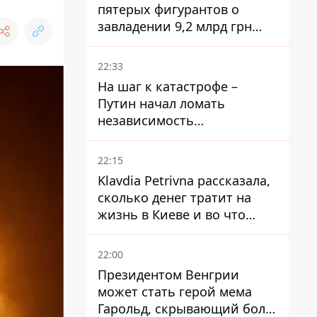
пятерых фигурантов о
завладении 9,2 млрд грн
ПриватБанка направили в
суд
22:33
На шаг к катастрофе –
Путин начал ломать
независимость
собственного Центробанка,
заставив снизить базовую
22:15
ставку
Klavdia Petrivna рассказала,
сколько денег тратит на
жизнь в Киеве и во что
вкладывает миллионы
22:00
Президентом Венгрии
может стать герой мема
Гарольд, скрывающий боль