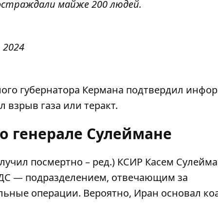
постраждали майже 200 людей.
, 2024
ного губернатора Кермана подтвердил инфо
л взрыв газа или теракт.
 о генерале Сулеймане
лучил посмертно – ред.) КСИР Касем Сулейма
ОДС — подразделением, отвечающим за
льные операции. Вероятно, Иран основал к