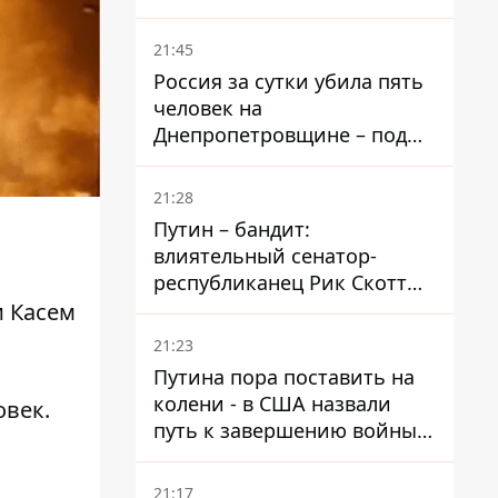
– он возглавил народное
голосование
21:45
Россия за сутки убила пять
человек на
Днепропетровщине – под
ударами оказались пять
районов области
21:28
Путин – бандит:
влиятельный сенатор-
республиканец Рик Скотт
призвал Конгресс привлечь
и Касем
РФ к ответственности за
21:23
войну в Украине
Путина пора поставить на
колени - в США назвали
овек
.
путь к завершению войны -
National Security Journal
21:17