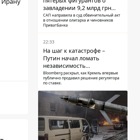
пятерых фигурантов о
ь Ирану
завладении 9,2 млрд грн
ПриватБанка направили в
САП направила в суд обвинительный акт
в отношении олигарха и чиновников
суд
ПриватБанка
22:33
На шаг к катастрофе –
Путин начал ломать
независимость
собственного Центробанка,
Bloomberg раскрыл, как Кремль впервые
публично продавил решение регулятора
заставив снизить базовую
по ставке.
ставку