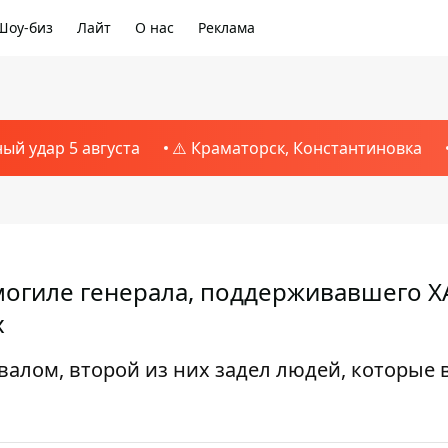
Шоу-биз
Лайт
О нас
Реклама
ный удар 5 августа
⚠️ Краматорск, Константиновка
могиле генерала, поддерживавшего 
х
алом, второй из них задел людей, которые 