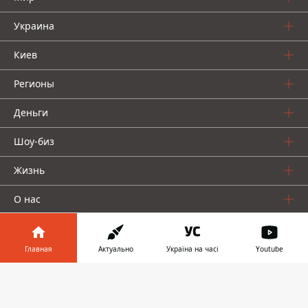
Украина
Киев
Регионы
Деньги
Шоу-биз
Жизнь
О нас
Главная
Актуально
Україна на часі
Youtube
Информатор в
Скачать
телефоне
👉
Информатор проекты