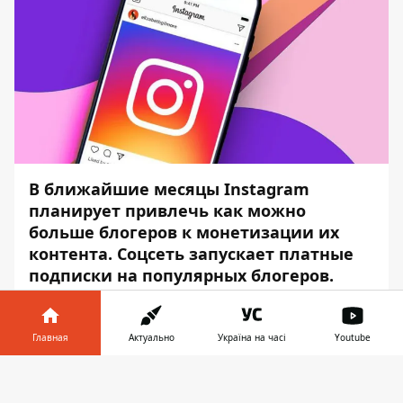
В ближайшие месяцы Instagram
планирует привлечь как можно
больше блогеров к монетизации их
контента. Соцсеть запускает платные
подписки на популярных блогеров.
Об этом сообщает
Информатор
со
ссылкой
на твит
главы соцсети Адама
Главная
Актуально
Україна на часі
Youtube
Моссери.
Информатор в
Скачать
«Подписки позволяют создателям
телефоне
👉