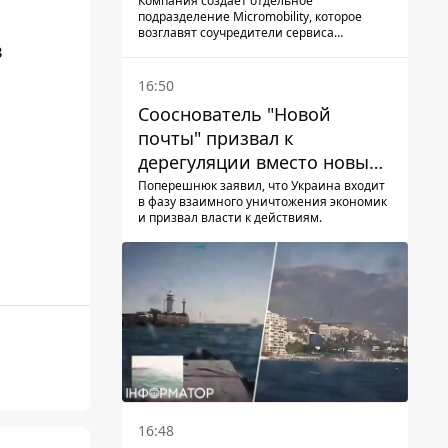
Компания создает отдельное
подразделение Micromobility, которое
возглавят соучредители сервиса
в
самокатов.
16:50
Сооснователь "Новой
почты" призвал к
дерегуляции вместо новых
налогов - Гетманцев против
Поперешнюк заявил, что Украина входит
в фазу взаимного уничтожения экономик
и призвал власти к действиям.
16:48