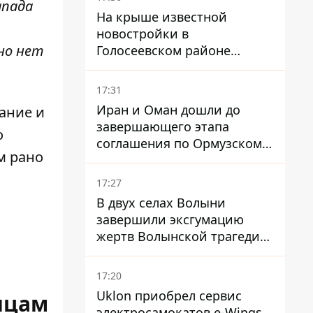
апада
На крыше известной
новостройки в
но нет
Голосеевском районе
разбивают парк площадью
в гектар
17:31
Иран и Оман дошли до
ание и
завершающего этапа
о
соглашения по Ормузскому
м рано
проливу - заключение
зависит от снятия блокады
17:27
США
В двух селах Волыни
завершили эксгумацию
жертв Волынской трагедии
– нашли останки 54 поляков
17:20
Uklon приобрел сервис
нцам
электросамокатов e-Wings