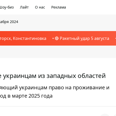
Шоу-биз
Лайт
О нас
Реклама
кабря 2024
торск, Константиновка
🔴 Ракетный удар 5 августа
е украинцам из западных областей
вляющий украинцам право на проживание и
од в марте 2025 года