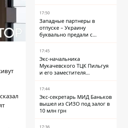
Зеленским и Трампом
недавно улучшались - The
17:50
Atlantic
Западные партнеры в
отпуске – Украину
буквально предали с
ракетами к Patriot – эксперт
Мусиенко
17:45
Экс-начальника
Мукачевского ТЦК Пильгуя
живут
и его заместителя
отправили в СИЗО без
права залога – журналист
17:44
ссказал
Экс-секретарь МИД Баньков
вышел из СИЗО под залог в
ят
10 млн грн
17:36