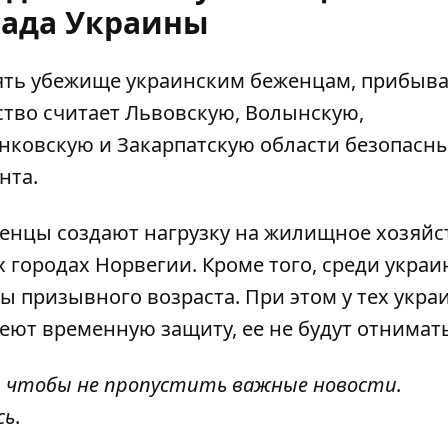
пада Украины
ять
убежище украинским беженцам
, прибы
ство считает Львовскую, Волынскую,
нковскую и Закарпатскую области безопасн
нта.
женцы создают нагрузку на жилищное хозяйс
 городах Норвегии. Кроме того, среди украи
 призывного возраста. При этом у тех укра
еют временную защиту, ее не будут отнимать
, чтобы не пропустить важные новости.
сь
.