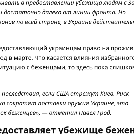
вать в предоставлении убежища людям с З
и достаточно далеко от линии фронта. Но
онов по всей стране, в Украине действитель
предоставляющий украинцам право на прожив
год в марте. Что касается влияния избранног
итуацию с беженцами, то здесь пока слишко
последствия, если США отрежут Киев. Риск
зко сократят поставки оружия Украине, это
к беженцев», — отметил Павел Грод.
редоставляет убежище беже