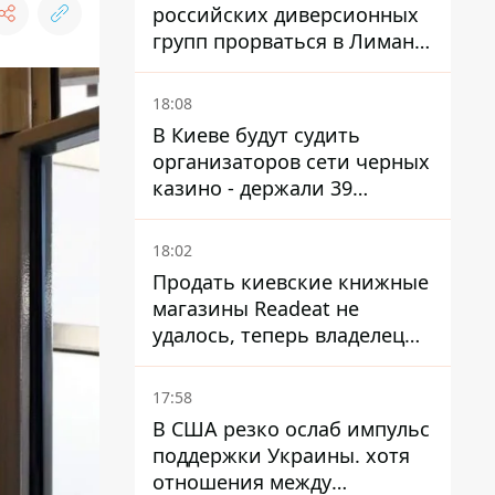
российских диверсионных
групп прорваться в Лиман -
Трегубов
18:08
В Киеве будут судить
организаторов сети черных
казино - держали 39
заведений
18:02
Продать киевские книжные
магазины Readeat не
удалось, теперь владелец
их просто закроет
17:58
В США резко ослаб импульс
поддержки Украины. хотя
отношения между