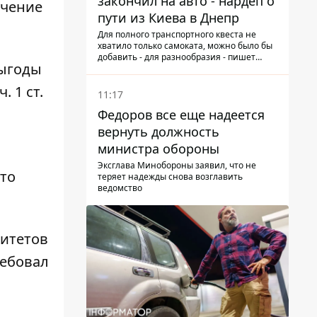
закончил на авто - нардеп о
учение
пути из Киева в Днепр
Для полного транспортного квеста не
хватило только самоката, можно было бы
добавить - для разнообразия - пишет
выгоды
народный депутат
. 1 ст.
11:17
Федоров все еще надеется
вернуть должность
министра обороны
Эксглава Минобороны заявил, что не
это
теряет надежды снова возглавить
ведомство
ситетов
ребовал