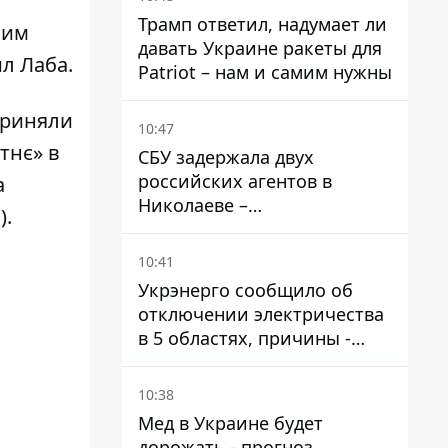
Трамп ответил, надумает ли
сим
давать Украине ракеты для
л Лаба.
Patriot – нам и самим нужны
приняли
10:47
тнє» в
СБУ задержала двух
российских агентов в
а
Николаеве –
).
корректировали удары по
городу
10:41
Укрэнерго сообщило об
отключении электричества
в 5 областях, причины -
обстрелы и жара
10:38
Мед в Украине будет
дорожать - прогноз