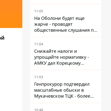
11:05
На Оболони будет еще
жарче - проводят
общественные слушания по
поводу храма УГКЦ на
ой
Северной
11:04
Снижайте налоги и
упрощайте нормативку -
АМКУ дал Корецкому
советы по снижению цен на
топливо
11:03
Генпрокурор подтвердил
масштабные обыски в
Мукачевском ТЦК - более
1,5 тысяч списанных с
военного учета за взятки
10:48