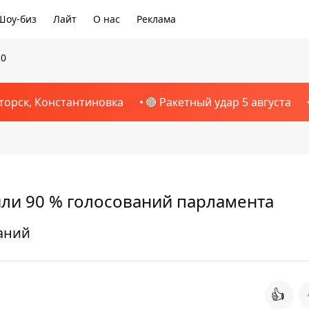
Шоу-биз
Лайт
О нас
Реклама
20
торск, Константиновка
🔴 Ракетный удар 5 августа
или 90 % голосований парламента
ваний
👍