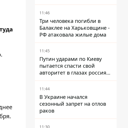
11:46
Три человека погибли в
Балаклее на Харьковщине -
туда
РФ атаковала жилые дома
11:45
р
.
Путин ударами по Киеву
пытается спасти свой
авторитет в глазах россиян:
диктатор находится под
давлением - Sky News
11:44
В Украине начался
сезонный запрет на отлов
днее
раков
бря.
11:30