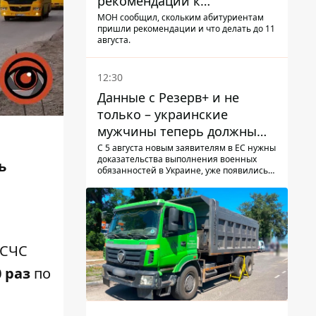
рекомендации к
зачислению на бакалавриат
МОН сообщил, скольким абитуриентам
пришли рекомендации и что делать до 11
и в магистратуру – что
августа.
нужно успеть до 11 августа
12:30
Данные с Резерв+ и не
только – украинские
мужчины теперь должны
доказать непригодность к
С 5 августа новым заявителям в ЕС нужны
доказательства выполнения военных
службе, чтобы получить
ь
обязанностей в Украине, уже появились
временную защиту ЕС
первые нарекания украинцев - новости
украинцев за границей
ГСЧС
 раз
по