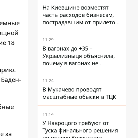
На Киевщине возместят
часть расходов бизнесам,
пострадавшим от прилетов
земные
ракет
мощной
11:29
ие 18
В вагонах до +35 –
Укрзализныця объяснила,
почему в вагонах не
арию.
работают кондиционеры во
время жары
 Баден-
11:24
В Мукачево проводят
масштабные обыски в ТЦК
абные
11:14
У Навроцого требуют от
Туска финального решения
е за
по ордену Зеленского –