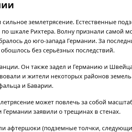
нии
и сильное землетрясение.
Естественные под
ла по шкале Рихтера. Волну признали самой 
обралось до юго-запада Германии. За последн
, обошлось без серьёзных последствий.
анции. Он также задел и Германию и Швейц
твовали и жители некоторых районов земель
фальца и Баварии.
емлетрясение может повлечь за собой масшт
 Германии заявили о трещинах в стенах.
али афтершоки (подземные толчки, следующи