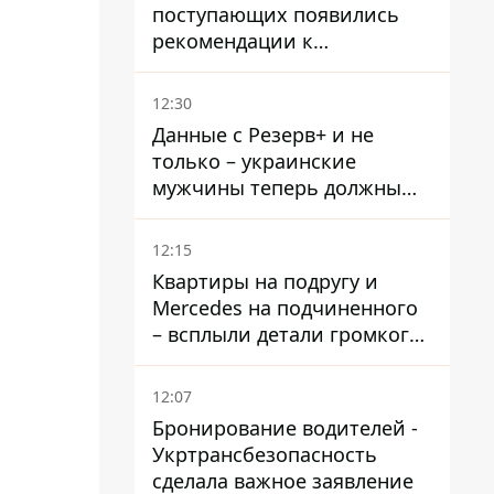
поступающих появились
рекомендации к
зачислению на бакалавриат
и в магистратуру – что
12:30
нужно успеть до 11 августа
Данные с Резерв+ и не
только – украинские
мужчины теперь должны
доказать непригодность к
службе, чтобы получить
12:15
временную защиту ЕС
Квартиры на подругу и
Mercedes на подчиненного
– всплыли детали громкого
дела НАБУ против
Стефанишиной
12:07
Бронирование водителей -
Укртрансбезопасность
сделала важное заявление