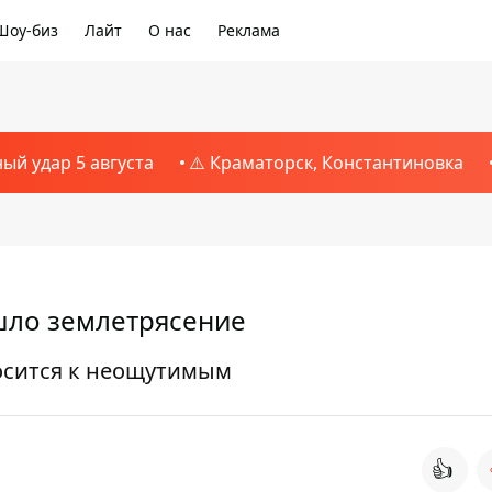
Шоу-биз
Лайт
О нас
Реклама
ный удар 5 августа
⚠️ Краматорск, Константиновка
шло землетрясение
осится к неощутимым
👍