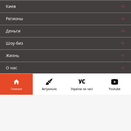
Киев
Регионы
Деньги
Шоу-биз
Жизнь
О нас
Главная
Актуально
Україна на часі
Youtube
Информатор в
Скачать
телефоне
👉
Информатор проекты
Столица
Ваши финансы
Авто
Geek