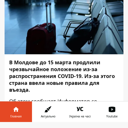
В Молдове до 15 марта продлили
чрезвычайное положение из-за
распространения COVID-19. Из-за этого
страна ввела новые правила для
въезда.
Об этом сообщает
Информатор
со
ссылкой на
NewsMaker
.
Главная
Актуально
Україна на часі
Youtube
Так, с 17 января туристам нужно будет
представлять один из COVID-документов: