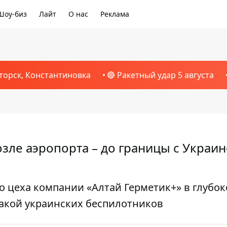
Шоу-биз
Лайт
О нас
Реклама
торск, Константиновка
🔴 Ракетный удар 5 августа
зле аэропорта – до границы с Украи
 цеха компании «Алтай Герметик+» в глубо
такой украинских беспилотников