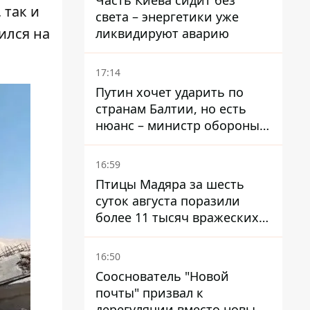
Часть Киева сидит без
 так и
света – энергетики уже
ился на
ликвидируют аварию
17:14
Путин хочет ударить по
странам Балтии, но есть
нюанс – министр обороны
Литвы сделал заявление
16:59
Птицы Мадяра за шесть
суток августа поразили
более 11 тысяч вражеских
целей и ликвидировали
около двух тысяч
16:50
оккупантов
Сооснователь "Новой
почты" призвал к
дерегуляции вместо новых