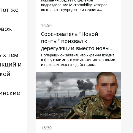
Компания создает отдельное
подразделение Micromobility, которое
тот же
возглавят соучредители сервиса
самокатов.
16:50
ово»
.
Сооснователь "Новой
почты" призвал к
дерегуляции вместо новых
ых тем
налогов - Гетманцев против
Поперешнюк заявил, что Украина входит
в фазу взаимного уничтожения экономик
нкций и
и призвал власти к действиям.
ской
инские
16:30