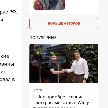
рае РФ
,
ры
БОЛЬШЕ АВТОРОВ
ПОПУЛЯРНЫЕ
ские
ловины
цит
овал в
17:20
Uklon приобрел сервис
электросамокатов e-Wings