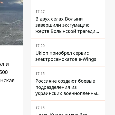
проливу - заключение
зависит от снятия блокады
17:27
США
В двух селах Волыни
завершили эксгумацию
жертв Волынской трагедии
– нашли останки 54 поляков
17:20
Uklon приобрел сервис
электросамокатов e-Wings
ул и
500
17:15
инская
Россияне создают боевые
подразделения из
украинских военнопленных
- ISW
17:15