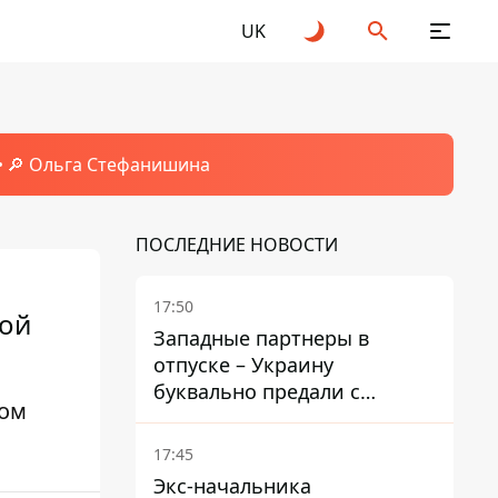
UK
🔎 Ольга Стефанишина
ПОСЛЕДНИЕ НОВОСТИ
17:50
ной
Западные партнеры в
отпуске – Украину
буквально предали с
ком
ракетами к Patriot – эксперт
Мусиенко
17:45
Экс-начальника