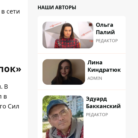
НАШИ АВТОРЫ
 в сети
Ольга
Палий
РЕДАКТОР
Лина
пок»
Киндратюк
ADMIN
. В
л в
Эдуард
го Сил
Бакканский
РЕДАКТОР