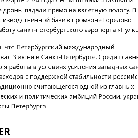
 в марте 2024 года
беспилотники атаковали
е дроны падали прямо на взлетную полосу. В 
роизводственной базе в промзоне Горелово
аботу санкт-петербургского аэропорта «Пулк
, что
Петербургский международный
овал
3 июня в Санкт-Петербурге. Среди главн
ля работы в условиях усиления западных са
асходов с поддержкой стабильности россий
адиционно считающегося одной из главных
ских и политических амбиций России, укра
кты Петербурга.
ER