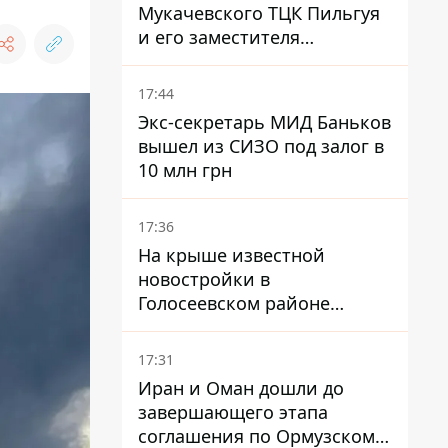
Мукачевского ТЦК Пильгуя
и его заместителя
отправили в СИЗО без
права залога – журналист
17:44
Экс-секретарь МИД Баньков
вышел из СИЗО под залог в
10 млн грн
17:36
На крыше известной
новостройки в
Голосеевском районе
разбивают парк площадью
в гектар
17:31
Иран и Оман дошли до
завершающего этапа
соглашения по Ормузскому