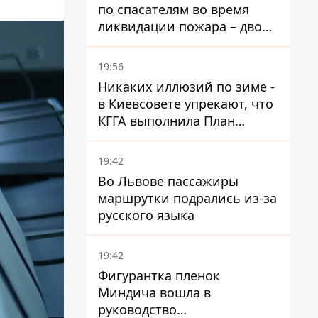
по спасателям во время
ликвидации пожара – двое
раненых
19:56
Никаких иллюзий по зиме -
в Киевсовете упрекают, что
КГГА выполнила План
устойчивости на 20%
19:42
Во Львове пассажиры
маршрутки подрались из-за
русского языка
19:42
Фигурантка пленок
Миндича вошла в
руководство