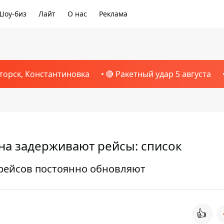
Шоу-биз
Лайт
О нас
Реклама
торск, Константиновка
🔴 Ракетный удар 5 августа
ана задерживают рейсы: список
рейсов постоянно обновляют
👍