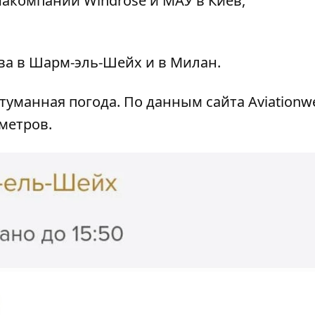
иакомпаний Windrose и МАУ в Киев,
ва в Шарм-эль-Шейх и в Милан.
е туманная погода. По данным сайта Aviationwe
метров.