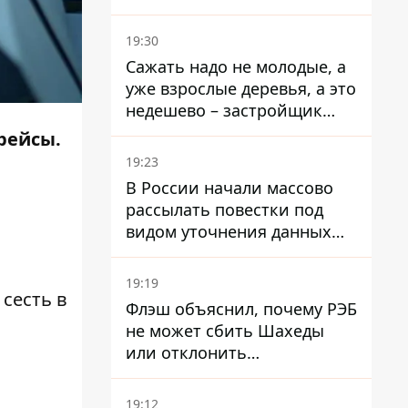
стратегического
госпредприятия - работала
19:30
в Энергоатоме и была
Сажать надо не молодые, а
заместителем Галущенко
уже взрослые деревья, а это
недешево – застройщик
Никонов
рейсы.
19:23
В России начали массово
рассылать повестки под
видом уточнения данных
для набора контрактников
19:19
 сесть в
Флэш объяснил, почему РЭБ
не может сбить Шахеды
или отклонить
баллистические ракеты
19:12