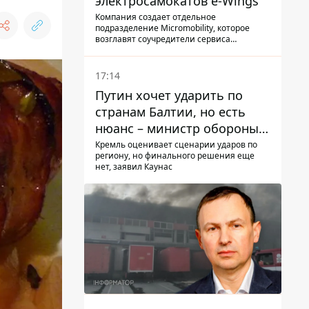
электросамокатов e-Wings
Компания создает отдельное
подразделение Micromobility, которое
возглавят соучредители сервиса
самокатов.
17:14
Путин хочет ударить по
странам Балтии, но есть
нюанс – министр обороны
Литвы сделал заявление
Кремль оценивает сценарии ударов по
региону, но финального решения еще
нет, заявил Каунас