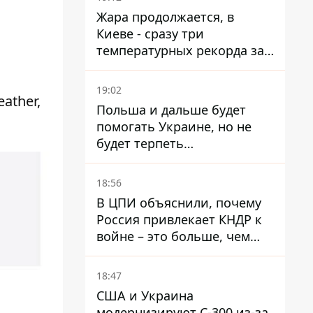
Жара продолжается, в
Киеве - сразу три
температурных рекорда за
день
19:02
ather,
Польша и дальше будет
помогать Украине, но не
будет терпеть
"бандеровскую символику" -
Навроцкий
18:56
В ЦПИ объяснили, почему
Россия привлекает КНДР к
войне – это больше, чем
ракеты
18:47
США и Украина
модернизируют С-300 из-за