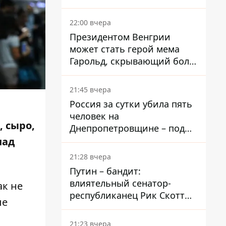
вкладывает миллионы
22:00 вчера
Президентом Венгрии
может стать герой мема
Гарольд, скрывающий боль
– он возглавил народное
голосование
21:45 вчера
Россия за сутки убила пять
человек на
, сыро,
Днепропетровщине – под
ударами оказались пять
над
районов области
21:28 вчера
Путин – бандит:
влиятельный сенатор-
ак не
республиканец Рик Скотт
ые
призвал Конгресс привлечь
РФ к ответственности за
21:23 вчера