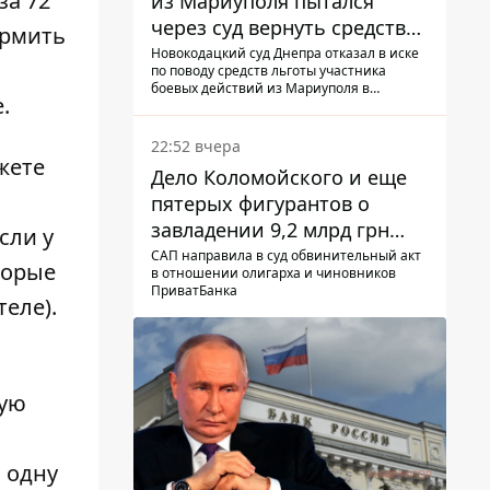
за 72
из Мариуполя пытался
через суд вернуть средства
ормить
субсидии со счета в
Новокодацкий суд Днепра отказал в иске
по поводу средств льготы участника
Ощадбанке – каким было
боевых действий из Мариуполя в
.
решение
банковском учреждении
22:52 вчера
жете
Дело Коломойского и еще
пятерых фигурантов о
завладении 9,2 млрд грн
сли у
ПриватБанка направили в
САП направила в суд обвинительный акт
оторые
в отношении олигарха и чиновников
суд
ПриватБанка
теле).
ную
 одну