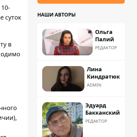
10-
НАШИ АВТОРЫ
е суток
Ольга
Палий
ту в
РЕДАКТОР
ходимо
Лина
Киндратюк
ADMIN
Эдуард
ичного
Бакканский
ичии),
РЕДАКТОР