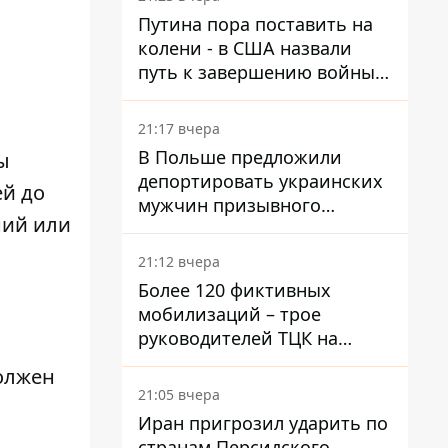
войну в Украине
Путина пора поставить на
колени - в США назвали
путь к завершению войны -
National Security Journal
21:17 вчера
В Польше предложили
ы
депортировать украинских
ей до
мужчин призывного
ний или
возраста - кого это может
затронуть
21:12 вчера
Более 120 фиктивных
мобилизаций – трое
руководителей ТЦК на
Волыни и Буковине
должен
получили подозрения за
21:05 вчера
фейковые отчеты
Иран пригрозил ударить по
странам Персидского