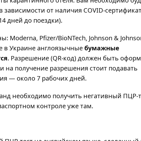
аты карантинного отеля. Вам необходимо буд
 в зависимости от наличия COVID-сертифика
14 дней до поездки).
: Moderna, Pfizer/BioNTech, Johnson & Johnso
ые в Украине англоязычные
бумажные
ся
. Разрешение (QR-код) должен быть оформ
вки на получение разрешения стоит подавать
ия — около 7 рабочих дней.
иланд необходимо получить негативный ПЦР-те
 паспортном контроле уже там.