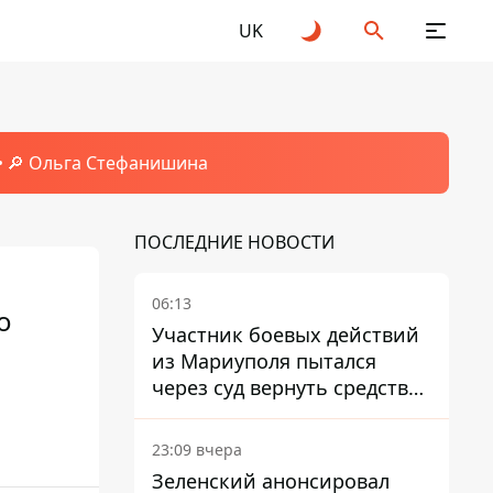
UK
🔎 Ольга Стефанишина
ПОСЛЕДНИЕ НОВОСТИ
06:13
о
Участник боевых действий
из Мариуполя пытался
через суд вернуть средства
субсидии со счета в
Ощадбанке – каким было
23:09 вчера
решение
Зеленский анонсировал