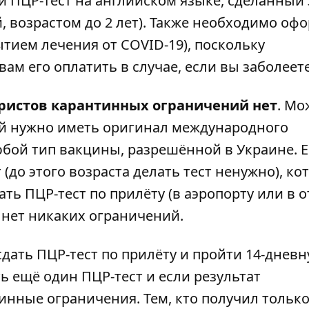
й ПЦР-тест на английском языке, сделанный 
й, возрастом до 2 лет). Также необходимо оф
тием лечения от COVID-19), поскольку
ам его оплатить в случае, если вы заболеете
ристов карантинных ограничений нет
. Мо
ой нужно иметь оригинал международного
бой тип вакцины, разрешённой в Украине. Е
т (до этого возраста делать тест ненужно), к
ть ПЦР-тест по прилёту (в аэропорту или в о
 нет никаких ограничений.
ать ПЦР-тест по прилёту и пройти 14-днев
ь ещё один ПЦР-тест и если результат
инные ограничения. Тем, кто получил только