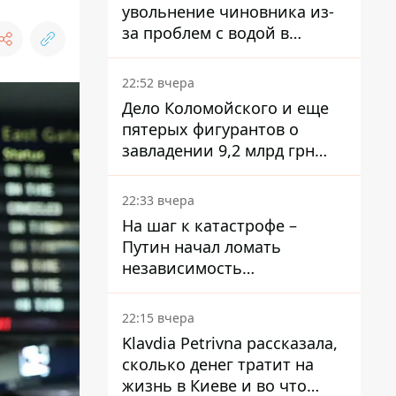
увольнение чиновника из-
за проблем с водой в
Марганце
22:52 вчера
Дело Коломойского и еще
пятерых фигурантов о
завладении 9,2 млрд грн
ПриватБанка направили в
суд
22:33 вчера
На шаг к катастрофе –
Путин начал ломать
независимость
собственного Центробанка,
заставив снизить базовую
22:15 вчера
ставку
Klavdia Petrivna рассказала,
сколько денег тратит на
жизнь в Киеве и во что