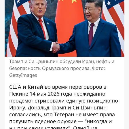
Трамп и Си Цзиньпин обсудили Иран, нефть и
безопасность Ормузского пролива. Фото:
GettyImages
США и Китай во время переговоров в
Пекине 14 мая 2026 года неожиданно
продемонстрировали единую позицию по
Ирану.
Дональд Трамп
и Си Цзиньпин
согласились, что Тегеран не имеет права
получить ядерное оружие — "никогда и
ни при каких условиях". Одной из