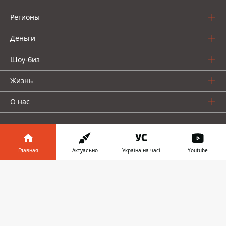
Регионы
Деньги
Шоу-биз
Жизнь
О нас
Главная
Актуально
Україна на часі
Youtube
Информатор в
Информатор проекты
Скачать
телефоне
👉
Столица
Ваши финансы
Авто
Geek
© 2016-2026 Informator