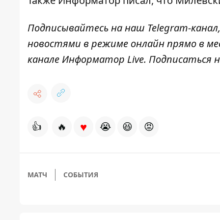
Также
Информатор
писал, что Милевс
Подписывайтесь на наш
Telegram-канал
новостями в режиме онлайн прямо в ме
канале
Информатор Live
. Подписаться н
♥
👍
🔥
😭
😆
😡
МАТЧ
СОБЫТИЯ