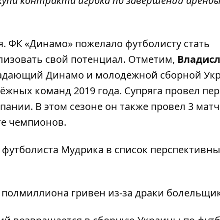
купа контракта игрока по завершении аренды
я. ФК «Динамо» пожелало футболисту стать
лизовать свой потенциал. Отметим,
Владис
падающий Динамо и молодёжной сборной Ук
ёжных команд 2019 года. Супряга провел пе
ании. В этом сезоне он также провел 3 матч
иге чемпионов.
 футболиста Мудрика в список перспективн
полмиллиона гривен из-за драки
болельщик