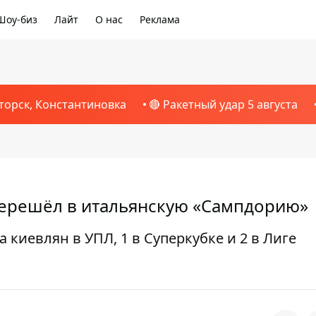
Шоу-биз
Лайт
О нас
Реклама
торск, Константиновка
🔴 Ракетный удар 5 августа
перешёл в итальянскую «Сампдорию»
а киевлян в УПЛ, 1 в Суперкубке и 2 в Лиге