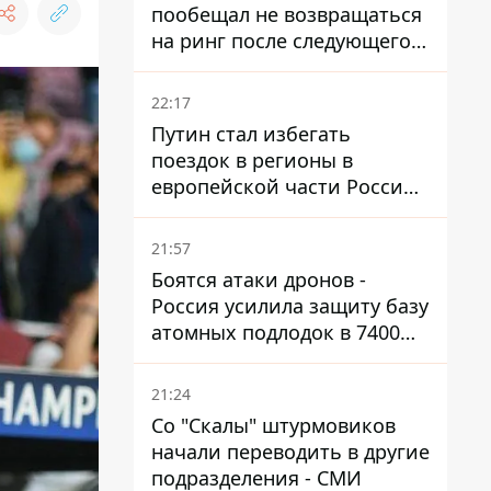
пообещал не возвращаться
на ринг после следующего
боя
22:17
Путин стал избегать
поездок в регионы в
европейской части России,
куда регулярно долетают
дроны
21:57
Боятся атаки дронов -
Россия усилила защиту базу
атомных подлодок в 7400
км от Украины
21:24
Со "Скалы" штурмовиков
начали переводить в другие
подразделения - СМИ