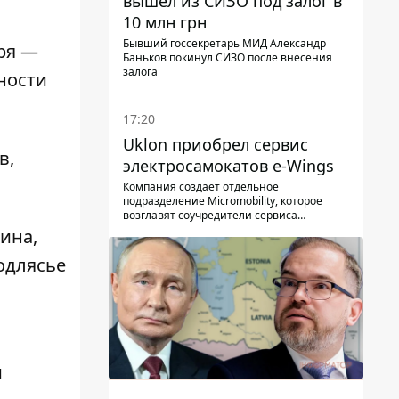
вышел из СИЗО под залог в
10 млн грн
Бывший госсекретарь МИД Александр
аря —
Баньков покинул СИЗО после внесения
залога
ности
17:20
Uklon приобрел сервис
в,
электросамокатов e-Wings
Компания создает отдельное
подразделение Micromobility, которое
возглавят соучредители сервиса
самокатов.
ина,
Подлясье
и