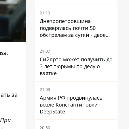
21:19
Днепропетровщина
подверглась почти 50
обстрелам за сутки - двое
погибших, шесть
пострадавших
21:07
ю».
Сийярто может получить до
3 лет тюрьмы по делу о
взятке
21:03
ать за
Армия РФ продвинулась
возле Константиновки -
DeepState
 При
20:50