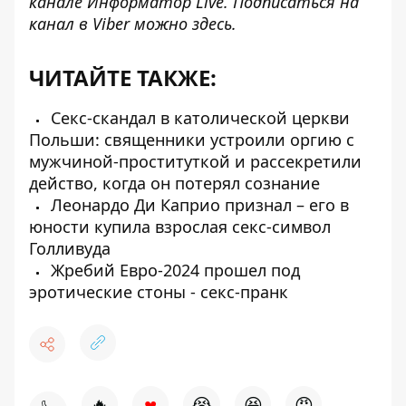
канале
Информатор Live
. Подписаться на
канал в Viber можно
здесь
.
ЧИТАЙТЕ ТАКЖЕ:
Секс-скандал в католической церкви
Польши: священники устроили оргию с
мужчиной-проституткой и рассекретили
действо, когда он потерял сознание
Леонардо Ди Каприо признал – его в
юности купила взрослая секс-символ
Голливуда
Жребий Евро-2024 прошел под
эротические стоны - секс-пранк
♥
🔥
😭
😆
😡