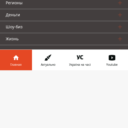
Регионы
Деньги
Шоу-биз
Жизнь
О нас
Главная
Актуально
Україна на часі
Youtube
Информатор в
Скачать
телефоне
👉
Информатор проекты
Столица
Ваши финансы
Авто
Geek
© 2016-2026 Informator