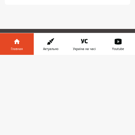
ПРЕДЛОЖИТЬ НОВОСТЬ
Главная
Актуально
Україна на часі
Youtube
Информатор в
Мир
Скачать
телефоне
👉
Украина
Киев
Регионы
Деньги
Шоу-биз