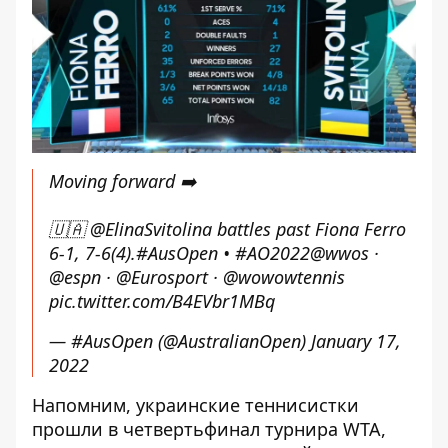
Moving forward ➡️
🇺🇦
@ElinaSvitolina
battles past Fiona Ferro
6-1, 7-6(4).
#AusOpen
•
#AO2022
@wwos
·
@espn
·
@Eurosport
·
@wowowtennis
pic.twitter.com/B4EVbr1MBq
— #AusOpen (@AustralianOpen)
January 17,
2022
Напомним, украинские
теннисистки
прошли в четвертьфинал турнира WTA
,