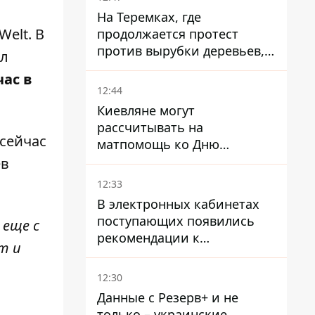
На Теремках, где
Welt
. В
продолжается протест
против вырубки деревьев,
ал
произошла стычка со
ас в
спецназом полиции
12:44
Киевляне могут
рассчитывать на
 сейчас
матпомощь ко Дню
независимости - кому ее
ев
дадут
12:33
В электронных кабинетах
поступающих появились
 еще с
рекомендации к
т и
зачислению на бакалавриат
и в магистратуру – что
12:30
нужно успеть до 11 августа
Данные с Резерв+ и не
только – украинские