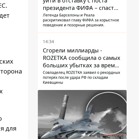
уйти в отставку с поста
ЕС.
президента ФИФА – спасти
дет
футбол еще не поздно
Легенда Барселоны и Реала
раскритиковал главу ФИФА за корыстное
поведение и позорные решения.
14:34
Сгорели миллиарды -
ROZETKA сообщила о самых
ских
больших убытках за время
сторона
существования компании
Совладелец ROZETKA заявил о рекордных
потерях после удара РФ по складам
Киевщины
х
о
ия
для