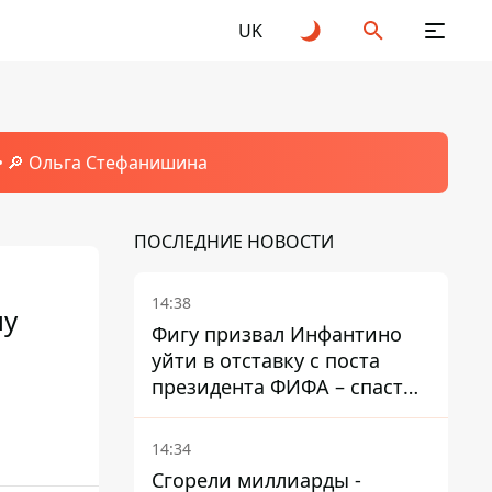
UK
🔎 Ольга Стефанишина
ПОСЛЕДНИЕ НОВОСТИ
14:38
му
Фигу призвал Инфантино
уйти в отставку с поста
президента ФИФА – спасти
футбол еще не поздно
14:34
Сгорели миллиарды -