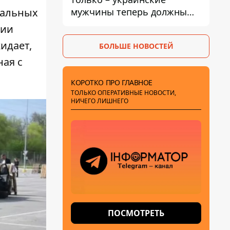
мужчины теперь должны
иальных
доказать непригодность к
нии
службе, чтобы получить
идает,
БОЛЬШЕ НОВОСТЕЙ
временную защиту ЕС
ная с
КОРОТКО ПРО ГЛАВНОЕ
ТОЛЬКО ОПЕРАТИВНЫЕ НОВОСТИ,
НИЧЕГО ЛИШНЕГО
ПОСМОТРЕТЬ