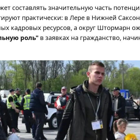
ожет составлять значительную часть потенц
гируют практически: в Лере в Нижней Саксо
х кадровых ресурсов, а округ Штормарн ож
льную роль"
в заявках на гражданство, начи