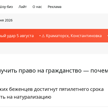
Шоу-биз
Лайт
О нас
Реклама
юня 2026
ный удар 5 августа
⚠️ Краматорск, Константиновка
лучить право на гражданство — поче
ских беженцев достигнут пятилетнего срока
ать на натурализацию