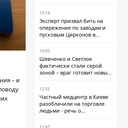
украинцев - опрос показал
альтернативные симпатии
13:19
Эксперт призвал бить на
опережение по заводам и
пусковым Цирконов в
России
13:05
Шевченко и Светлое
фактически стали серой
зоной – враг готовит новые
атаки на Добропольском
ния – и
направлении
поводу
12:52
Частный медцентр в Киеве
ших
разоблачили на торговле
людьми - речь о
суррогатном материнстве
12:47