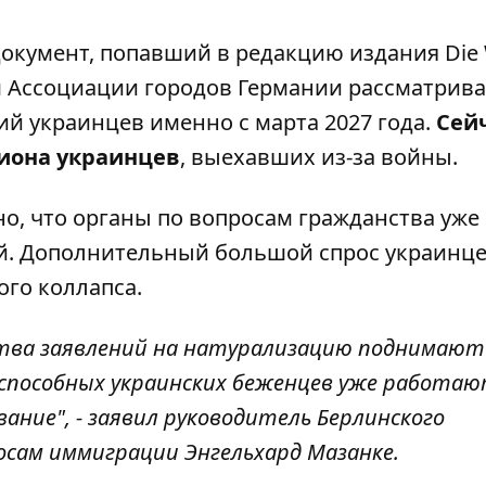
документ, попавший в редакцию
издания Die 
м Ассоциации городов Германии рассматрив
й украинцев именно с марта 2027 года.
Сейч
иона украинцев
, выехавших из-за войны.
о, что органы по вопросам гражданства уже
ей. Дополнительный большой спрос украинц
го коллапса.
тва заявлений на натурализацию поднимают
оспособных украинских беженцев уже работаю
ание", - заявил руководитель Берлинского
осам иммиграции Энгельхард Мазанке.