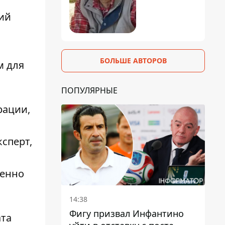
ний
БОЛЬШЕ АВТОРОВ
м для
ПОПУЛЯРНЫЕ
рации,
сперт,
менно
14:38
Фигу призвал Инфантино
ата