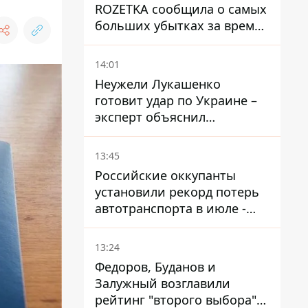
ROZETKA сообщила о самых
больших убытках за время
существования компании
14:01
Неужели Лукашенко
готовит удар по Украине –
эксперт объяснил
настоящее назначение
новой гомельской бригады
13:45
Российские оккупанты
установили рекорд потерь
автотранспорта в июле -
почти 14 тысяч единиц
13:24
Федоров, Буданов и
Залужный возглавили
рейтинг "второго выбора"