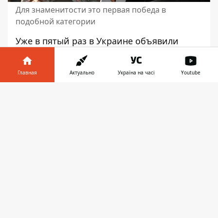
Для знаменитости это первая победа в
подобной категории
Уже в пятый раз в Украине объявили
самых сексуальных украинскихартистов.
На этот раз победу в премии "Золотой
Главная
Актуально
Україна на часі
Youtube
лифон" уверенно одержал исполнитель
главной роли фильма "
Довбуш
" режиссера
Информатор в
Скачать
Олеся Санина, актер
Алексей Гнатковский
.
телефоне
👉
Самых сексуальных представителей
культуры выбирает не жюри. Проводится
голосование, где выбрать фаворита может
каждый украинец. Также стало известно,
кто занял второе и третье место.
Организаторы отметили: в этом сезоне
они долго думали, нужно ли вообще
проводить премию (хоть и виртуально).
Впрочем, после просмотра фильма