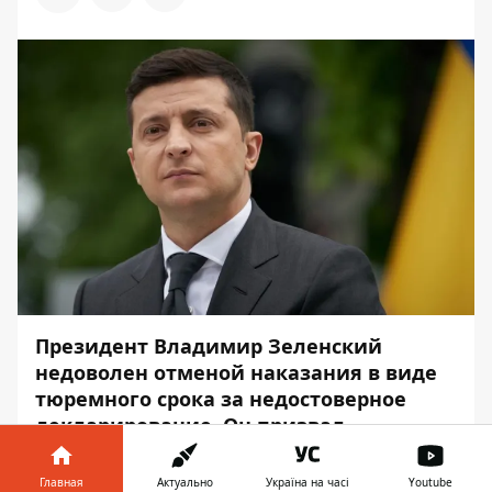
Президент Владимир Зеленский
недоволен отменой наказания в виде
тюремного срока за недостоверное
декларирование. Он призвал
Верховную Раду вернуть данное
наказание.
Главная
Актуально
Україна на часі
Youtube