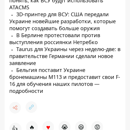
понять, как ВСУ будут использовать
ATACMS
3D-принтер для ВСУ: США передали
Украине новейшие разработки, которые
помогут создавать больше оружия
В Берлине протестовали против
выступления россиянки Нетребко
Taurus для Украины через неделю-две: в
правительстве Германии сделали новое
заявление
Бельгия поставит Украине
бронемашины М113 и предоставит свои F-
16 для обучения наших пилотов —
подробности
♥
🔥
😭
😆
😡
👍