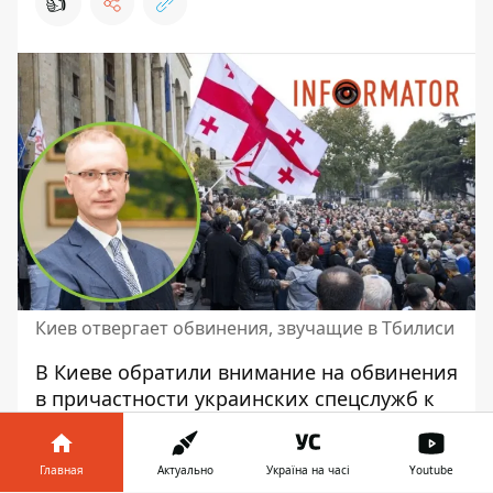
👍
Киев отвергает обвинения, звучащие в Тбилиси
В Киеве обратили внимание на обвинения
в причастности украинских спецслужб к
подготовке мятежа против власти в
Тбилиси
, которые прозвучали от
Главная
Актуально
Україна на часі
Youtube
руководителей грузинских силовых