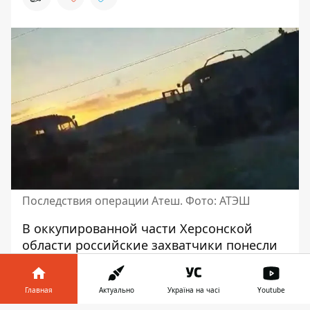
Последствия операции Атеш. Фото: АТЭШ
В оккупированной части Херсонской
области
российские захватчики понесли
очередные потери
. В пятницу, 15
сентября, в Геническе партизанская
Главная
Актуально
Україна на часі
Youtube
группа украинцев и крымских татар