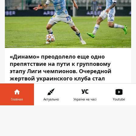
«Динамо» преодолело еще одно
препятствие на пути к групповому
этапу Лиги чемпионов. Очередной
жертвой украинского клуба стал
австрийский Штурм
За развитием событий в поединке
Главная
Актуально
Україна на часі
Youtube
внимательно следил
Информатор
.
Информатор в
Скачать
Во вторник, 9 августа, киевское «Динамо»
телефоне
👉
провело второй поединок в третьем
отборочном раунде Лиги чемпионов