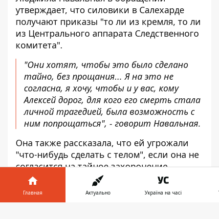
утверждает, что силовики в Салехарде
получают приказы "то ли из кремля, то ли
из Центрального аппарата Следственного
комитета".
"Они хотят, чтобы это было сделано
тайно, без прощания... Я на это не
согласна, я хочу, чтобы и у вас, кому
Алексей дорог, для кого его смерть стала
личной трагедией, была возможность с
ним попрощаться", - говорит Навальная.
Она также рассказала, что ей угрожали
"что-нибудь сделать с телом", если она не
согласится на тайное захоронение,
поэтому женщина записала видео. Со
своей стороны пресс-секретарь
Главная
Актуально
Україна на часі
Навального Кира Ярмыш в соцсети X
написала, что матери политика показали
Информатор в
Скачать