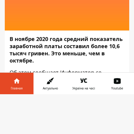
В ноябре 2020 года средний показатель
заработной платы составил более 10,6
тысяч гривен. Это меньше, чем в
октябре.
Об этом сообщает
Информатор
со
ссылкой на пресс-службу
Пенсионного
фонда Украины
.
Главная
Актуально
Україна на часі
Youtube
Так, показатель средней заплаты для
Информатор в
Скачать
исчисления пенсии за ноябрь 2020
телефоне
👉
составил 10634 гривны 72 копейки.
«Утвержден показатель средней
заработной платы за ноябрь 2020 года,