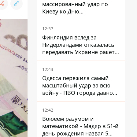
массированный удар по
Киеву ко Дню
Независимости - Институт
изучения войны
12:57
Финляндия вслед за
Нидерландами отказалась
передавать Украине ракеты
ПВО Patriot
12:43
Одесса пережила самый
масштабный удар за всю
войну - ПВО города давно
нуждается в усилении
12:42
Воюеем разумом и
математикой - Мадяр в 51-й
день рождения назвал 5