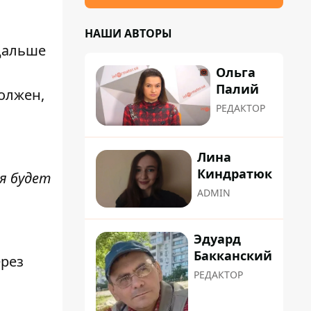
НАШИ АВТОРЫ
 дальше
Ольга
Палий
должен,
РЕДАКТОР
Лина
Киндратюк
я будет
ADMIN
Эдуард
Бакканский
ерез
РЕДАКТОР