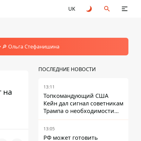
UK
🔎 Ольга Стефанишина
ПОСЛЕДНИЕ НОВОСТИ
13:11
т на
Топкомандующий США
Кейн дал сигнал советникам
Трампа о необходимости
заканчивать войну с
Ираном – СМИ
13:05
РФ может готовить