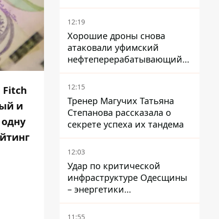
условий поражения РФ
12:19
Хорошие дроны снова
атаковали уфимский
нефтеперерабатывающий
кластер – один упал на
недострой
12:15
 Fitch
Тренер Магучих Татьяна
ный и
Степанова рассказала о
 одну
секрете успеха их тандема
ейтинг
12:03
Удар по критической
инфраструктуре Одесщины
– энергетики
восстанавливают свет
11:55