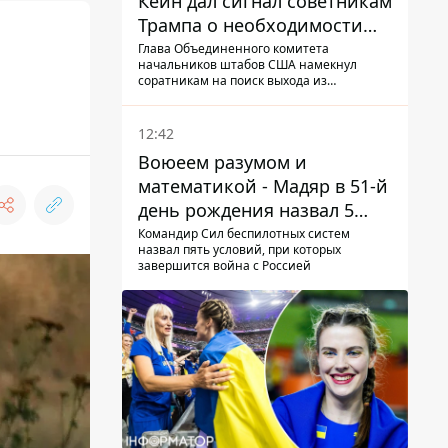
Кейн дал сигнал советникам
Трампа о необходимости
заканчивать войну с
Глава Объединенного комитета
начальников штабов США намекнул
Ираном – СМИ
соратникам на поиск выхода из
конфликта
12:42
Воюеем разумом и
математикой - Мадяр в 51-й
день рождения назвал 5
условий поражения РФ
Командир Сил беспилотных систем
назвал пять условий, при которых
завершится война с Россией