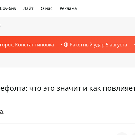
Шоу-биз
Лайт
О нас
Реклама
2
торск, Константиновка
🔴 Ракетный удар 5 августа
ефолта: что это значит и как повлияе
а.