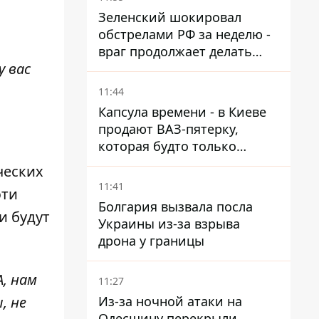
Зеленский шокировал
обстрелами РФ за неделю -
враг продолжает делать
у вас
ставку на баллистический
террор
11:44
Капсула времени - в Киеве
продают ВАЗ-пятерку,
которая будто только
сошла с конвейера
ческих
11:41
эти
Болгария вызвала посла
и будут
Украины из-за взрыва
дрона у границы
, нам
11:27
Из-за ночной атаки на
, не
Одесщину перекрыли