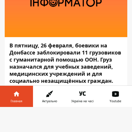
В пятницу, 26 февраля, боевики на
Донбассе заблокировали 11 грузовиков
с гуманитарной помощью ООН. Груз
назначался для учебных заведений,
медицинских учреждений и для
социально незащищённых граждан.
Об этом сообщает
Информатор
со
ссылкой на пресс-центр штаба
операции
Главная
Актуально
Україна на часі
Youtube
Объединённых сил
.
Информатор в
Скачать
На КПВВ «Счастье» оккупанты
телефоне
👉
заблокировали гуманитарный груз ООН