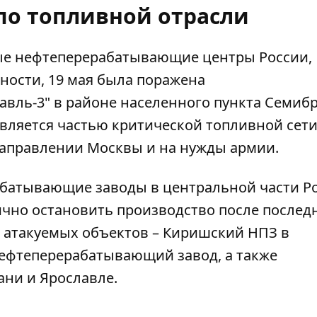
 по топливной отрасли
вые нефтеперерабатывающие центры России,
ности, 19 мая была поражена
вль-3" в районе населенного пункта Семиб
является частью критической топливной сети
направлении Москвы и на нужды армии.
абатывающие заводы в центральной части Р
чно остановить производство после послед
и атакуемых объектов – Киришский НПЗ в
ефтеперерабатывающий завод, а также
ани и Ярославле.