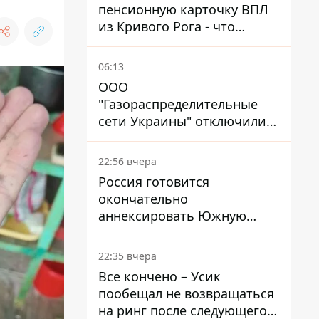
пенсионную карточку ВПЛ
из Кривого Рога - что
решил суд
06:13
ООО
"Газораспределительные
сети Украины" отключили
львовянке газ - что решил
суд
22:56 вчера
Россия готовится
окончательно
аннексировать Южную
Осетию – страны НАТО
обеспокоены
22:35 вчера
Все кончено – Усик
пообещал не возвращаться
на ринг после следующего