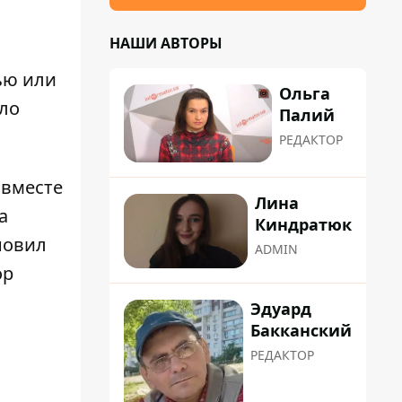
НАШИ АВТОРЫ
ью или
Ольга
оло
Палий
РЕДАКТОР
 вместе
Лина
а
Киндратюк
новил
ADMIN
ор
Эдуард
Бакканский
РЕДАКТОР