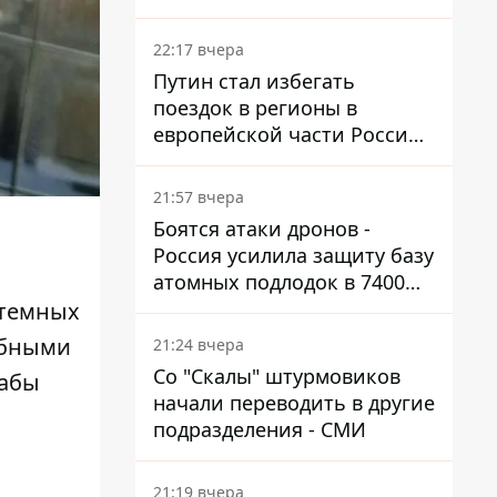
боя
22:17 вчера
Путин стал избегать
поездок в регионы в
европейской части России,
куда регулярно долетают
дроны
21:57 вчера
Боятся атаки дронов -
Россия усилила защиту базу
атомных подлодок в 7400
км от Украины
 темных
абными
21:24 вчера
Со "Скалы" штурмовиков
табы
начали переводить в другие
подразделения - СМИ
21:19 вчера