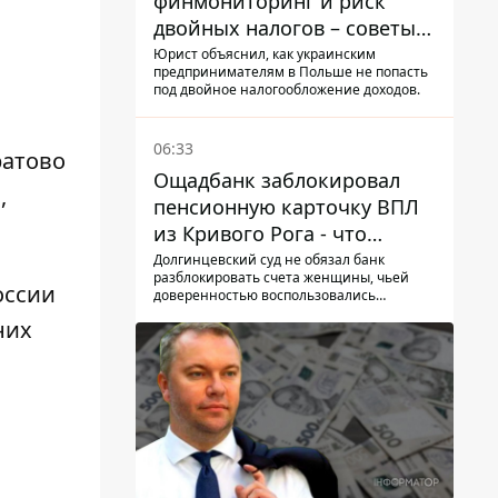
финмониторинг и риск
двойных налогов – советы
украинцам в Польше
Юрист объяснил, как украинским
предпринимателям в Польше не попасть
под двойное налогообложение доходов.
06:33
ратово
Ощадбанк заблокировал
,
пенсионную карточку ВПЛ
из Кривого Рога - что
решил суд
Долгинцевский суд не обязал банк
разблокировать счета женщины, чьей
оссии
доверенностью воспользовались
мошенники
них