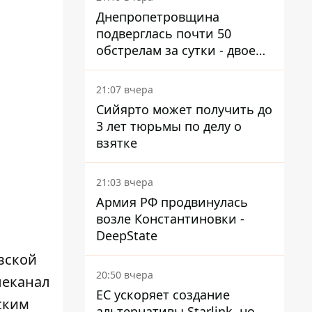
Днепропетровщина
подверглась почти 50
обстрелам за сутки - двое
погибших, шесть
пострадавших
21:07 вчера
Сийярто может получить до
3 лет тюрьмы по делу о
взятке
21:03 вчера
Армия РФ продвинулась
возле Константиновки -
DeepState
вской
20:50 вчера
леканал
ЕС ускоряет создание
ским
альтернативы Starlink, но