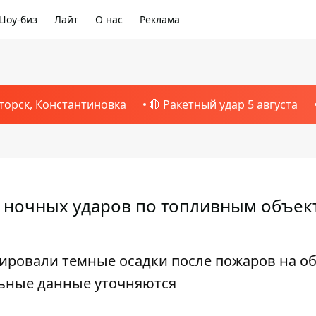
Шоу-биз
Лайт
О нас
Реклама
торск, Константиновка
🔴 Ракетный удар 5 августа
е ночных ударов по топливным объек
ровали темные осадки после пожаров на о
ьные данные уточняются