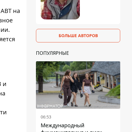
 АВТ на
вное
ии.
БОЛЬШЕ АВТОРОВ
яется
ПОПУЛЯРНЫЕ
З и
на
я
сти
06:53
Международный