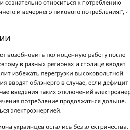
ки сознательно относиться к потреблению
него и вечернего пикового потребления!”, -
гии
ет
возобновить
полноценную работу после
оэтому в разных регионах и столице вводят
олит
избежать перегрузки высоковольтной
я вводят облэнерго в случае, если дефицит 
учае введения таких отключений электроэне
ничения
потребление
продолжаться дольше.
ься электроэнергией.
иона
украинцев остались без электричества
.