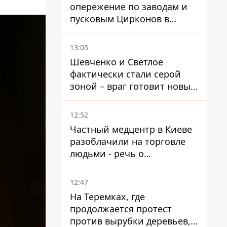
опережение по заводам и
пусковым Цирконов в
России
13:05
Шевченко и Светлое
фактически стали серой
зоной – враг готовит новые
атаки на Добропольском
направлении
12:52
Частный медцентр в Киеве
разоблачили на торговле
людьми - речь о
суррогатном материнстве
12:47
На Теремках, где
продолжается протест
против вырубки деревьев,