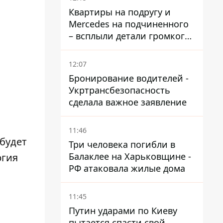
временную защиту ЕС
Квартиры на подругу и
Mercedes на подчиненного
– всплыли детали громкого
дела НАБУ против
Стефанишиной
12:07
Бронирование водителей -
Укртрансбезопасность
сделала важное заявление
11:46
будет
Три человека погибли в
Балаклее на Харьковщине -
ргия
РФ атаковала жилые дома
11:45
Путин ударами по Киеву
пытается спасти свой