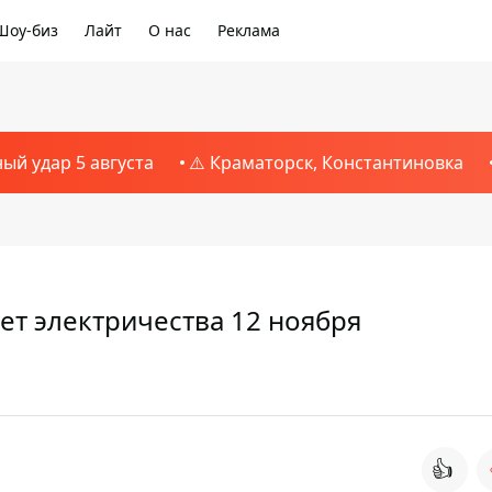
Шоу-биз
Лайт
О нас
Реклама
ный удар 5 августа
⚠️ Краматорск, Константиновка
дет электричества 12 ноября
👍