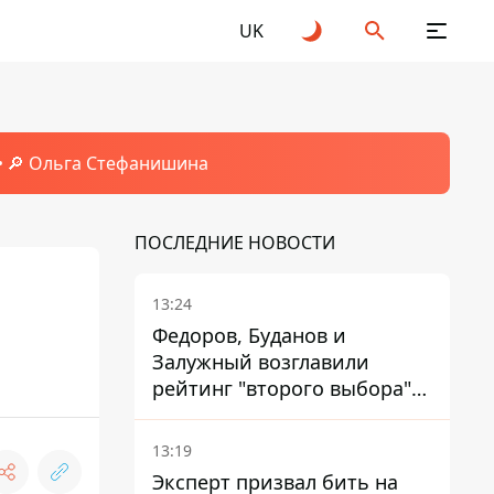
UK
🔎 Ольга Стефанишина
ПОСЛЕДНИЕ НОВОСТИ
13:24
Федоров, Буданов и
Залужный возглавили
рейтинг "второго выбора"
украинцев - опрос показал
альтернативные симпатии
13:19
Эксперт призвал бить на