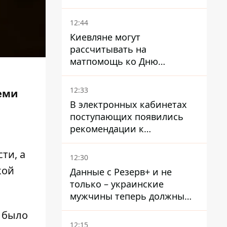
произошла стычка со
спецназом полиции
12:44
Киевляне могут
рассчитывать на
матпомощь ко Дню
независимости - кому ее
дадут
12:33
семи
В электронных кабинетах
поступающих появились
рекомендации к
зачислению на бакалавриат
и в магистратуру – что
ти, а
12:30
нужно успеть до 11 августа
кой
Данные с Резерв+ и не
только – украинские
мужчины теперь должны
доказать непригодность к
в было
службе, чтобы получить
12:15