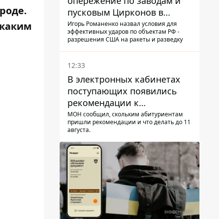
опережение по заводам и
роде.
пусковым Цирконов в
России
Игорь Романенко назвал условия для
 каким
эффективных ударов по объектам РФ -
разрешения США на ракеты и разведку
12:33
В электронных кабинетах
поступающих появились
рекомендации к
зачислению на бакалавриат
МОН сообщил, скольким абитуриентам
пришли рекомендации и что делать до 11
и в магистратуру – что
августа.
нужно успеть до 11 августа