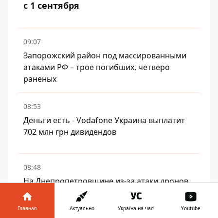
с 1 сентября
09:07
Запорожский район под массированными
атаками РФ – трое погибших, четверо
раненых
08:53
Деньги есть - Vodafone Украина выплатит
702 млн грн дивидендов
08:48
На Днепропетровщине из-за атаки дронов
РФ пострадал человек, есть пожары и
повреждения
Главная
Актуально
Україна на часі
Youtube