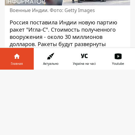
Военные Индии. Фото: Getty Images
Россия поставила Индии новую партию
ракет "Игла-С". Стоимость полученного
вооружения - около 30 миллионов
долларов. Ракеты будут
развернуты
индийскими военными
для
противодействия вражеским самолетам и
Главная
Актуально
Україна на часі
Youtube
БПЛА.
Информатор в
Об этом пишет India Today. Отмечается,
Скачать
телефоне
👉
что вооружение было поставлено на фоне
резкого
роста напряженности в
отношениях с Пакистаном
. Причиной
стало террористическое нападение в
Пахалгаме 22 апреля, в результате
которого погибли 26 человек.
В издании поделились, что ракеты уже