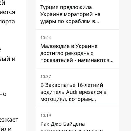
ей
Турция предложила
яется
Украине мораторий на
порта
удары по кораблям в
Черном море
10:44
Маловодие в Украине
е
достигло рекордных
вый и
показателей - начинаются
ограничения
водоснабжения
10:37
В Закарпатье 16-летний
водитель Audi врезался в
но
мотоцикл, которым
управлял 10-летний
мальчик
10:19
езжает
Рак Джо Байдена
 или
распространился на его