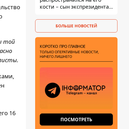
кости – сын экспрезидента
ельство
США рассказал, что болезнь
о
отца прогрессирует
БОЛЬШЕ НОВОСТЕЙ
ы той
КОРОТКО ПРО ГЛАВНОЕ
ласно
ТОЛЬКО ОПЕРАТИВНЫЕ НОВОСТИ,
НИЧЕГО ЛИШНЕГО
листы.
ками,
ен
его 16
ПОСМОТРЕТЬ