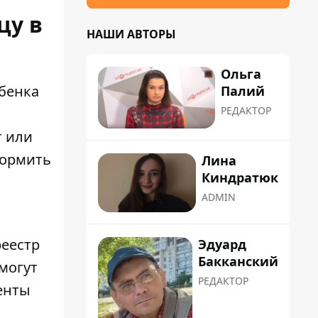
цу в
НАШИ АВТОРЫ
Ольга
бенка
Палий
РЕДАКТОР
т или
формить
Лина
Киндратюк
ADMIN
реестр
Эдуард
Бакканский
могут
РЕДАКТОР
енты