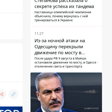
Степанова рассказала о
секрете успеха их тандема
Наставница олимпийской чемпионки
объяснила, почему вернулась с ней
тренироваться в Украине
11:27
Из-за ночной атаки на
Одесщину перекрыли
движение по мосту в
Маяках - подробности от
После удара РФ 9 августа в Маяках
остановили движение по мосту, в Одессе -
ГНСУ
отключение света и транспорта