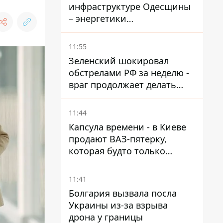
инфраструктуре Одесщины
– энергетики
восстанавливают свет
11:55
Зеленский шокировал
обстрелами РФ за неделю -
враг продолжает делать
ставку на баллистический
террор
11:44
Капсула времени - в Киеве
продают ВАЗ-пятерку,
которая будто только
сошла с конвейера
11:41
Болгария вызвала посла
Украины из-за взрыва
дрона у границы