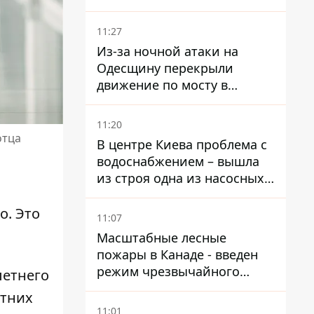
11:27
Из-за ночной атаки на
Одесщину перекрыли
движение по мосту в
Маяках - подробности от
ГНСУ
11:20
отца
В центре Киева проблема с
водоснабжением – вышла
из строя одна из насосных
станций
о. Это
11:07
Масштабные лесные
пожары в Канаде - введен
режим чрезвычайного
летнего
положения, выехали более
етних
20 тысяч человек
11:01