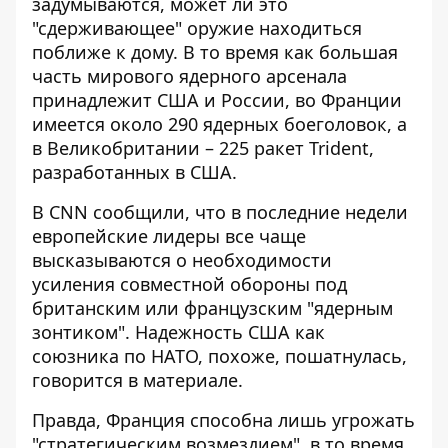
задумываются, может ли это
"сдерживающее" оружие находиться
поближе к дому. В то время как большая
часть мирового ядерного арсенала
принадлежит США и России,
во Франции
имеется около 290 ядерных боеголовок
, а
в Великобритании – 225 ракет Trident,
разработанных в США.
В
CNN
сообщили, что в последние недели
европейские лидеры все чаще
высказываются о необходимости
усиления совместной обороны под
британским или французским "ядерным
зонтиком". Надежность США как
союзника по НАТО, похоже, пошатнулась,
говорится в материале.
Правда, Франция способна лишь угрожать
"стратегическим возмездием", в то время