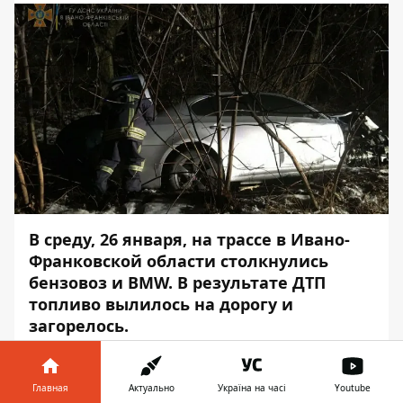
В среду, 26 января, на трассе в Ивано-
Франковской области столкнулись
бензовоз и BMW. В результате ДТП
топливо вылилось на дорогу и
загорелось.
Об этом сообщает
Информатор
со
ссылкой на
пресс-центр
Государственной
Главная
Актуально
Україна на часі
Youtube