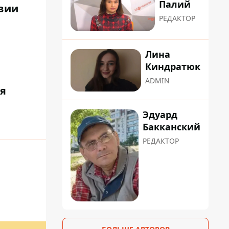
Палий
твии
РЕДАКТОР
Лина
Киндратюк
ADMIN
я
Эдуард
Бакканский
РЕДАКТОР