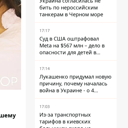
Украина согласилась не
бить по нероссийским
танкерам в Черном море
17:17
Суд в США оштрафовал
Meta на $567 млн ​​– дело в
опасности для детей в
соцсетях
17:14
Лукашенко придумал новую
причину, почему началась
война в Украине - о 4
позициях речь не идет
17:03
Из-за транспортных
чшему
тарифов в киевских