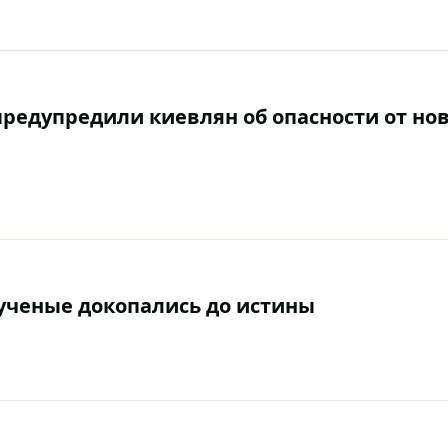
предупредили киевлян об опасности от но
ученые докопались до истины