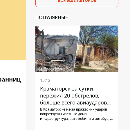
БОЛЬШЕ АВТОРОВ
ПОПУЛЯРНЫЕ
хранниц
15:12
Краматорск за сутки
пережил 20 обстрелов,
больше всего авиаударов
КАБ-250
В Краматорске из-за вражеских ударов
повреждены частные дома,
инфраструктура, автомобили и автобус, а
всего за сутки на Донетчине погиб один
человек и еще 15 получили ранения