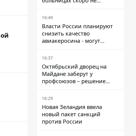
больницах скоро не
останется медсестер и
санитарок - профессор
16:49
Голубовская
Власти России планируют
снизить качество
вой
авиакеросина - могут
появиться проблемы с
самолетами в Якутию
16:37
Октябрьский дворец на
Майдане заберут у
профсоюзов – решение
Хозяйственного суда
16:29
Новая Зеландия ввела
новый пакет санкций
против России