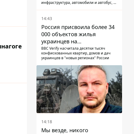
инфраструктура, автомобили и автобус, а
всего за сутки на Донетчине погиб один
человек и еще 15 получили ранения
14:43
Россия присвоила более 34
000 объектов жилья
украинцев на
инагоге
оккупированных
BBC Verify насчитала десятки тысяч
конфискованных квартир, домов и дач
территориях -
украинцев в "новых регионах" России
расследование BBC
14:18
Мы везде, никого