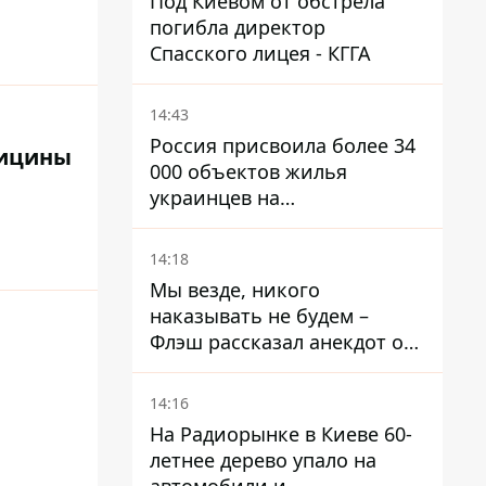
Под Киевом от обстрела
погибла директор
Спасского лицея - КГГА
14:43
Россия присвоила более 34
дицины
000 объектов жилья
украинцев на
оккупированных
территориях -
14:18
расследование BBC
Мы везде, никого
наказывать не будем –
Флэш рассказал анекдот о
незаменимой работе
связистов на фронте
14:16
На Радиорынке в Киеве 60-
летнее дерево упало на