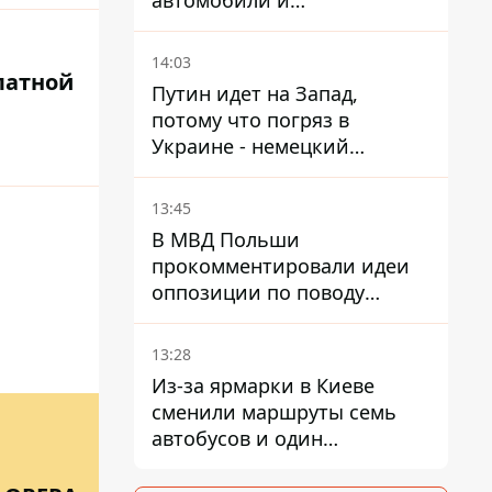
автомобили и
травмировало человека -
подробности
14:03
латной
Путин идет на Запад,
потому что погряз в
Украине - немецкий
политик высказался о
планах РФ
13:45
В МВД Польши
прокомментировали идеи
оппозиции по поводу
депортации украинских
мужчин - абсурд и популизм
13:28
Из-за ярмарки в Киеве
сменили маршруты семь
автобусов и один
троллейбус