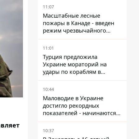
11:07
Масштабные лесные
пожары в Канаде - введен
режим чрезвычайного
положения, выехали более
20 тысяч человек
11:01
Турция предложила
Украине мораторий на
удары по кораблям в
Черном море
10:44
Маловодие в Украине
достигло рекордных
показателей - начинаются
ограничения
авляет
водоснабжения
10:37