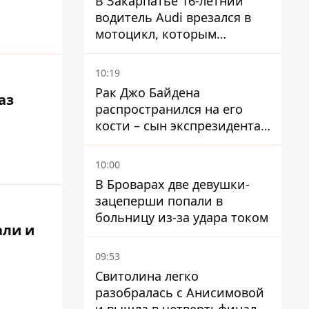
В Закарпатье 16-летний
водитель Audi врезался в
мотоцикл, которым
управлял 10-летний
мальчик
10:19
Рак Джо Байдена
аз
распространился на его
кости – сын экспрезидента
США рассказал, что болезнь
отца прогрессирует
10:00
В Броварах две девушки-
зацеперши попали в
больницу из-за удара током
али и
09:53
Свитолина легко
разобралась с Анисимовой