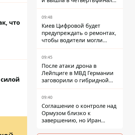
и вышла в четвертьфинал
турнира в Торонто
09:48
к, что
Киев Цифровой будет
предупреждать о ремонтах,
чтобы водители могли
избегать участков с
пробками
09:45
После атаки дрона в
Лейпциге в МВД Германии
 силой
заговорили о гибридной
войне – мы ежедневно цель
09:40
Соглашение о контроле над
Ормузом близко к
завершению, но Иран
выдвинул новые
требования – СМИ