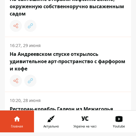
окруженную собственноручно высаженным
садом
16:27, 29 июня
На Андреевском спуске открылось
удивительное арт-пространство с фарфором
и кофе
10:20, 28 июня
Ресторан-корабль Галеон из Межигорья
Януковича до сих пор не достали из
Киевского моря
Главная
Актуально
Україна на часі
Youtube