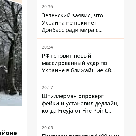
вооружения
20:36
Зеленский заявил, что
Украина не покинет
Донбасс ради мира с
Россией
20:24
РФ готовит новый
массированный удар по
Украине в ближайшие 48
часов – разведка США
20:17
Штиллерман опроверг
фейки и установил дедлайн,
когда Freyja от Fire Point
полноценно заработает
против баллистики
20:05
айоне