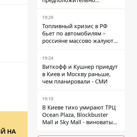
предположительно
украинский - Минобороны
страны
19:29
Топливный кризис в РФ
бьет по автомобилям –
россияне массово жалуются
на поломки из-за
некачественного бензина
19:24
Виткофф и Кушнер приедут
в Киев и Москву раньше,
чем планировали - СМИ
19:10
В Киеве тихо умирают ТРЦ
Ocean Plaza, Blockbuster
Mall и Sky Mall - виноваты
ленивые менеджеры и
ИЙ НА
каннибализм