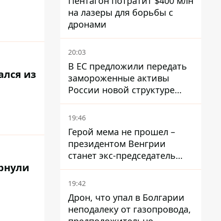
Пентагон потратит $400 млн
на лазеры для борьбы с
дронами
20:03
В ЕС предложили передать
ался из
замороженные активы
России новой структуре
блока
19:46
Герой мема не прошел –
президентом Венгрии
станет экс-председатель
рнули
Верховного Суда, которого
критиковал Орбан.
19:42
Дрон, что упал в Болгарии
неподалеку от газопровода,