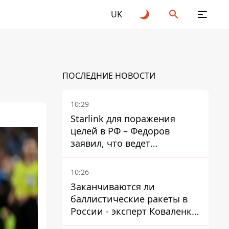
UK
ПОСЛЕДНИЕ НОВОСТИ
10:29
Starlink для поражения
целей в РФ – Федоров
заявил, что ведет
переговоры с Илоном
Маском
10:26
Заканчиваются ли
баллистические ракеты в
России - эксперт Коваленко
дал ответ, который вряд ли