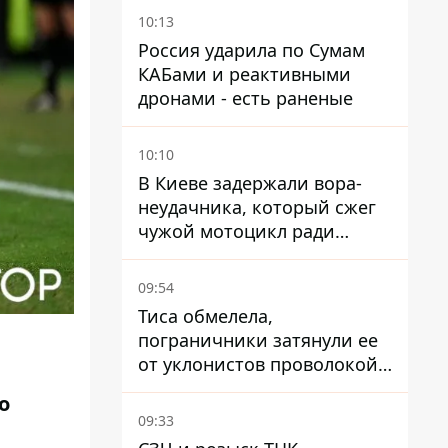
понравится украинцам
10:13
Россия ударила по Сумам
КАБами и реактивными
дронами - есть раненые
10:10
В Киеве задержали вора-
неудачника, который сжег
чужой мотоцикл ради
содержимого багажника
09:54
Тиса обмелела,
пограничники затянули ее
от уклонистов проволокой
Егоза, которая убивает
о
диких животных -
09:33
правозащитники бьют