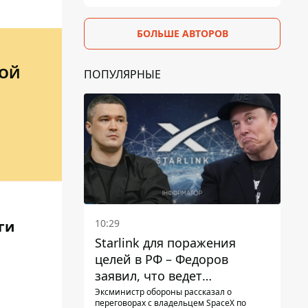
БОЛЬШЕ АВТОРОВ
ВОЙ
ПОПУЛЯРНЫЕ
10:29
ги
Starlink для поражения
целей в РФ – Федоров
заявил, что ведет
переговоры с Илоном
Эксминистр обороны рассказал о
переговорах с владельцем SpaceX по