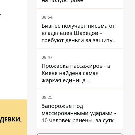
на полуострове
-
08:54
Бизнес получает письма от
владельцев Шахедов –
требуют деньги за защиту
от атак
08:47
Прожарка пассажиров - в
Киеве найдена самая
жаркая единица
общественного транспорта
08:25
Запорожье под
массированными ударами -
ДЕВКИ,
10 человек ранены, за сутки
тысячи атак