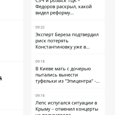
СЗЧ и розыск ТЦК –
тревогу
Федоров раскрыл, какой
видел реформу
мобилизации
09:32
Эксперт Береза ​​подтвердил
риск потерять
Константиновку уже в
ближайшие месяцы
09:18
В Киеве мать с дочерью
пытались вынести
й
туфельки из "Эпицентра" -
суд вынес приговор
09:16
Лепс испугался ситуации в
Крыму – отменил концерты