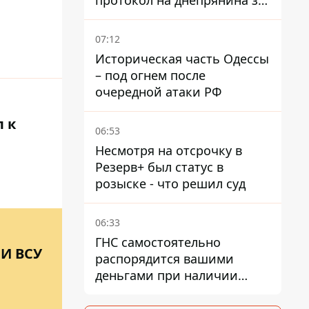
протокол на днепрянина за
вождение под наркотой -
Верховный Суд принял
07:12
решение о компенсации
Историческая часть Одессы
– под огнем после
очередной атаки РФ
 к
06:53
Несмотря на отсрочку в
Резерв+ был статус в
розыске - что решил суд
06:33
ГНС самостоятельно
И ВСУ
распорядится вашими
деньгами при наличии
налогового долга