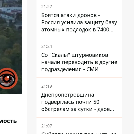
дроны
21:57
Боятся атаки дронов -
Россия усилила защиту базу
атомных подлодок в 7400
км от Украины
21:24
Со "Скалы" штурмовиков
начали переводить в другие
подразделения - СМИ
21:19
Днепропетровщина
подверглась почти 50
обстрелам за сутки - двое
погибших, шесть
мость
пострадавших
21:07