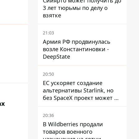
Сийярто может получить до
3 лет тюрьмы по делу о
взятке
21:03
Армия РФ продвинулась
возле Константиновки -
DeepState
20:50
ЕС ускоряет создание
альтернативы Starlink, но
без SpaceX проект может не
ах
обойтись
20:36
В Wildberries продали
товаров военного