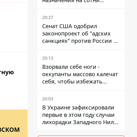
назначения на сотни
миллионов, но удары ВСУ
изменили ситуацию
20:27
Сенат США одобрил
законопроект об "адских
санкциях" против России и
Ирана
20:13
Взорвали себе ноги -
атную
оккупанты массово калечат
себя, чтобы избежать
штурмов - ГУР
20:03
В Украине зафиксировали
первые в этом году случаи
лихорадки Западного Нила:
ЕВСКОМ
два человека заразились
после укусов комаров