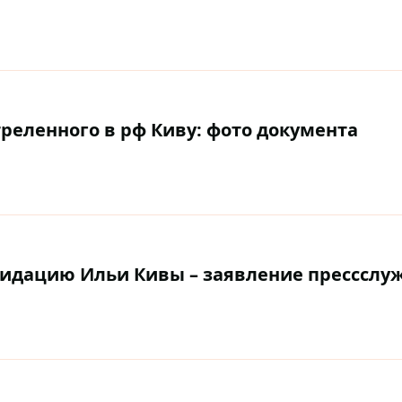
треленного в рф Киву: фото документа
видацию Ильи Кивы – заявление прессслу