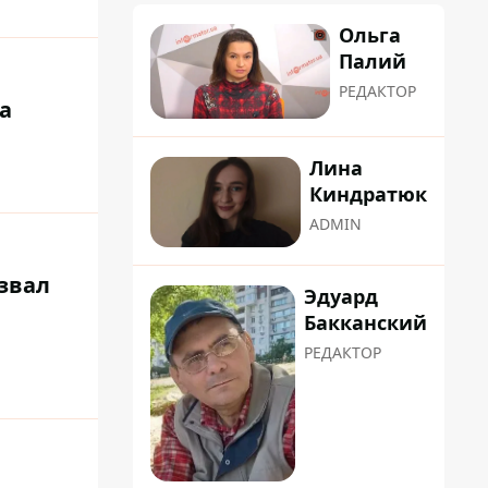
Ольга
Палий
РЕДАКТОР
а
Лина
Киндратюк
ADMIN
извал
Эдуард
Бакканский
РЕДАКТОР