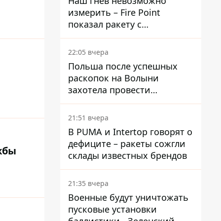
Наш гнев невозможно
измерить – Fire Point
показал ракету с
загадочной отметкой 723
22:05 вчера
Польша после успешных
раскопок на Волыни
захотела провести
эксгумацию в новых местах
21:51 вчера
В PUMA и Intertop говорят о
дефиците – ракеты сожгли
жбы
склады известных брендов
21:35 вчера
Военные будут уничтожать
пусковые установки