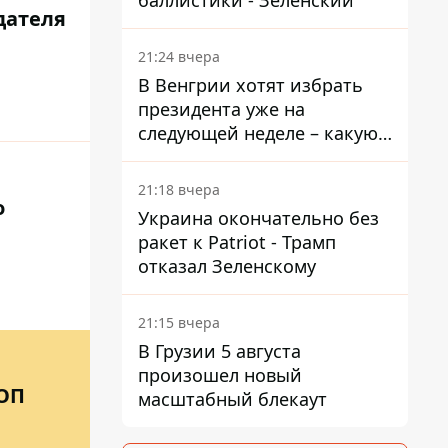
баллистики - Зеленский
дателя
21:24 вчера
В Венгрии хотят избрать
президента уже на
следующей неделе – какую
дату предлагают
21:18 вчера
о
Украина окончательно без
ракет к Patriot - Трамп
отказал Зеленскому
21:15 вчера
В Грузии 5 августа
произошел новый
ОП
масштабный блекаут