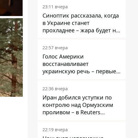
23:11 вчера
Синоптик рассказала, когда
в Украине станет
прохладнее – жара будет не
долго
22:57 вчера
Голос Америки
восстанавливает
украинскую речь – первые
эфиры ожидаются на
следующей неделе
22:36 вчера
Иран добился уступки по
контролю над Ормузским
проливом – в Reuters
раскрыли детали
22:19 вчера