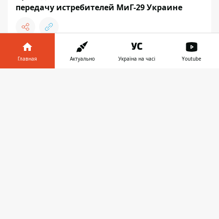
передачу истребителей МиГ-29 Украине
Главная
Актуально
Україна на часі
Youtube
ВОЙНА
Информатор в
Скачать
телефоне
👉
13:44, 28 января
ДАЛЬНОБОЙНАЯ РАБОТА СБУ: ЗА
ГОД ДРОНЫ АЛЬФЫ УНИЧТОЖИЛИ
15 САМОЛЕТОВ И ВЕРТОЛЕТОВ РФ